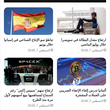
د
ص
ف
ي
ي
ل
ع
ا
ا
م
ل
ر
م
ت
ا
ب
ارتفاع معدل البطالة في سويسرا
تباطؤ نمو الإنتاج الصناعي في إسبانيا
ل
ط
خلال يوليو الماضي
خلال يونيو
ت
ا
أغسطس 7, 2026
أغسطس 7, 2026
ج
ب
م
ت
ي
ح
ل
ق
ي
ق
ا
ت
ألمانيا تدرس إلغاء الإعفاء الضريبي
ارتفاع سهم “سبيس إكس” رغم
على العملات المشفرة
السماح لمساهميها ببيع أسهمهم لأول
م
مرة منذ الطرح
ق
أغسطس 7, 2026
ت
أغسطس 7, 2026