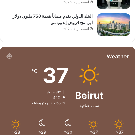
أغسطس 7, 2026
البنك الدولي يقدم ضماناً بقيمة 750 مليون دولار
لبرنامج قروض إندونيسي
أغسطس 7, 2026
Weather
37
℃
Beirut
37º - 31º
42%
2.68 كيلومتر/ساعة
سماء صافية
28
29
30
37
37
℃
℃
℃
℃
℃