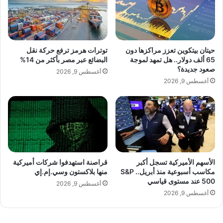
تصويره حاليا ببيروت وسيكشف على تفاصيله
"
ف
ت
ة
وأحداثه قريبا.
ر
ي
ك
ك
ن
ش
حيتان بيتكوين تعزز مراكزها دون
توترات هرمز ترفع حركة نقل
ي
ف
65 ألف دولار.. هل تمهد لموجة
البضائع عبر مصر بأكثر من 14%
ح
ع
صعود جديدة؟
أغسطس 9, 2026
ب
ن
أغسطس 9, 2026
ك
إ
"
ط
ل
ا
ق
م
ش
ر
الأسهم الأميركية تسجل أكبر
قراصنة استهدفوا شركات أميركية
مكاسب أسبوعية منذ أبريل.. S&P
منها بلاكستون وسي.إم.إي
و
500 عند مستوى قياسي
lebanonpress.xyz — بعد نجاحها في مسلسل الأجهر .. يسرا
ع
أغسطس 9, 2026
ه
أغسطس 9, 2026
الجديدي تنضم لفريق عمل نقطة سوداء
ا
ل