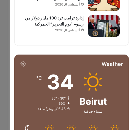
أغسطس 6, 2026
إدارة ترامب ترد 100 مليار دولار من
رسوم “يوم التحرير” الجمركية
أغسطس 6, 2026
Weather
34
℃
Beirut
35º - 30º
69%
6.48 كيلومتر/ساعة
سماء صافية