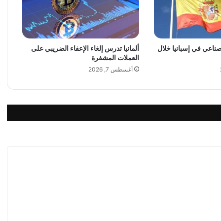
ر
ب
أ
ح
لصناعي في إسبانيا خلال
ألمانيا تدرس إلغاء الإعفاء الضريبي على
د
العملات المشفرة
ث
ج
أغسطس 7, 2026
ل
س
ا
ت
ه
ا
ا
ل
ت
ص
و
ي
ر
ي