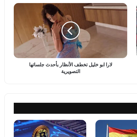
ل
ا
ر
ا
ا
ب
و
خ
ل
ي
لارا ابو خليل تخطف الأنظار بأحدث جلساتها
ل
التصويرية
ت
خ
ط
ف
ا
ل
أ
ن
ظ
ا