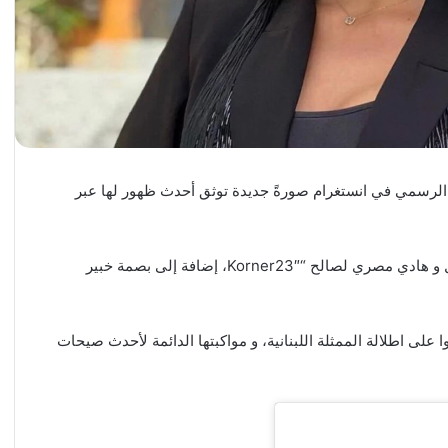
ها الرسمي في انستغرام صورةً جديدة توثق أحدث ظهور لها عبر
و ظهرت ديان بأزياء رمضانية من توقيع المصممين عبود جمال و هادي مصري لصالح “Korner23″، إضافة إلى بصمة خبير
ا على اطلالة الممثلة اللبنانية، و مواكبتها الدائمة لأحدث صيحات