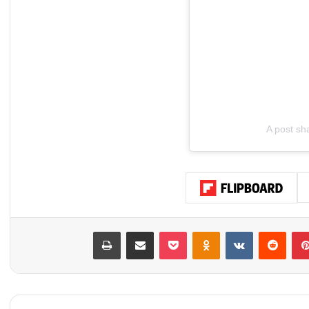
A post s
بينتيريست
‏Reddit
‏VKontakte
Odnoklassniki
‫Pocket
مشاركة عبر البريد
طباعة