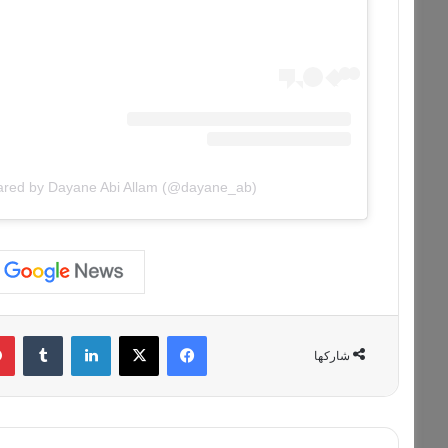
hared by Dayane Abi Allam (@dayane_ab)
فيسبوك
‫X
لينكدإن
‏Tumblr
شاركها