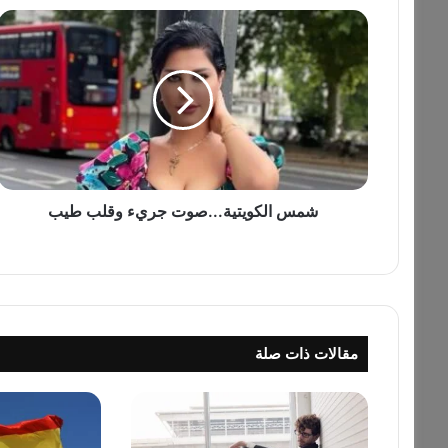
ش
م
س
ا
ل
ك
و
ي
ت
ي
شمس الكويتية...صوت جريء وقلب طيب
ة
.
.
.
ص
و
مقالات ذات صلة
ت
ج
ر
ي
ء