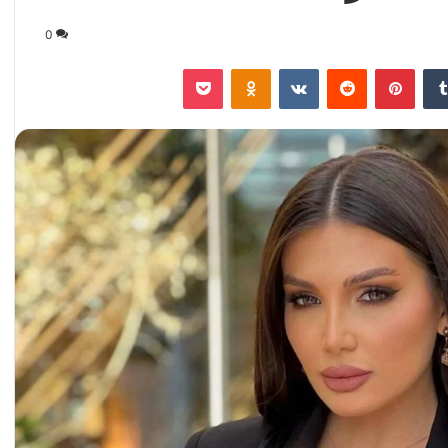
0
‏Tumblr
بينتيريست
‏Reddit
‏VKontakte
Odnoklassniki
‫Pocket