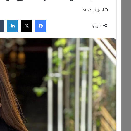
أبريل 6, 2024
فيسبوك
‫X
لينكدإن
شاركها