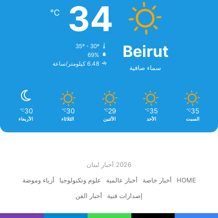
34
℃
Beirut
35º - 30º
69%
6.48 كيلومتر/ساعة
سماء صافية
30
30
29
35
35
℃
℃
℃
℃
℃
السبت
الأحد
الأثنين
الثلاثاء
الأربعاء
2026 أخبار لبنان
HOME
أخبار خاصة
أخبار عالمية
علوم وتكنولوجيا
أزياء وموضة
إصدارات فنية
أخبار الفن