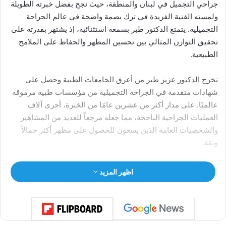
جراحي التجميل في لبنان والمنطقة، حيث نجح بفضل خبرته الطويلة
ولمسته الفنية الفريدة في ترك بصمة واضحة في عالم الجراحة
التجميلية. يتمتع الدكتور طبر بسمعة استثنائية، إذ يشتهر بقدرته على
تحقيق التوازن المثالي بين تحسين المظهر والحفاظ على الملامح
الطبيعية.
تخرج الدكتور عزيز طبر من أعرق الجامعات الطبية وحصل على
شهادات متقدمة في الجراحة التجميلية من مؤسسات طبية مرموقة
عالميًا. على مدار أكثر من عشرين عامًا من الخبرة، أجرى آلاف
العمليات الجراحية الناجحة، مما جعله مرجعاً للعديد من المشاهير
والشخصيات العامة الذين يسعون للحصول على مظهر أكثر جمالاً
وثقة.
يتميز الدكتور طبر باستخدام أحدث التقنيات الطبية وأدق الأجهزة في
اظهر المزيد
عملياته، مع التركيز على تقديم خدمات عالية الجودة تراعي المعايير
العالمية. تتنوع تخصصاته بين عمليات شد الوجه، ونحت الجسم،
وتصحيح الأنف، بالإضافة إلى الإجراءات التجميلية غير الجراحية مثل
حقن البوتوكس والفيلرز.