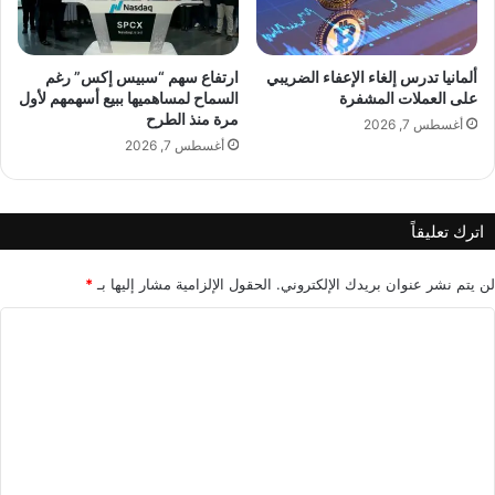
و
د
ل
ا
ى
ت
إ
ت
ألمانيا تدرس إلغاء الإعفاء الضريبي
ارتفاع سهم “سبيس إكس” رغم
ن
ل
على العملات المشفرة
السماح لمساهميها ببيع أسهمهم لأول
ت
مرة منذ الطرح
ف
أغسطس 7, 2026
ا
ت
أغسطس 7, 2026
ج
أ
ا
ن
ت
ظ
اترك تعليقاً
ه
ا
ا
ر
ع
لن يتم نشر عنوان بريدك الإلكتروني.
الحقول الإلزامية مشار إليها بـ
*
شّ
ا
ا
ق
ل
ا
ت
ل
س
ع
ي
ل
ا
ي
ر