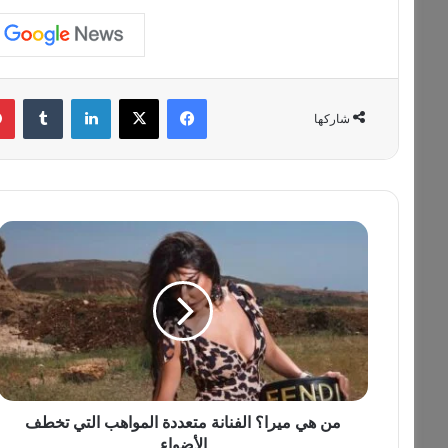
فيسبوك
‫X
لينكدإن
‏Tumblr
شاركها
م
ن
ه
ي
م
ي
ر
ا
؟
ا
من هي ميرا؟ الفنانة متعددة المواهب التي تخطف
ل
الأضواء