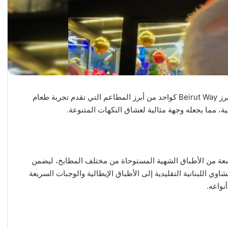
بيروت، لبنان – وسط أجواء نابضة بالحياة في وسط بيروت، يبرز Beirut Way كواحد من أبرز المطاعم التي تقدم تجربة طعام
مية، مما يجعله وجهة مثالية لعشاق النكهات المتنوعة.
م تشكيلة واسعة من الأطباق الشهية المستوحاة من مختلف المطابخ، ليضمن
اوي اللبنانية التقليدية إلى الأطباق الإيطالية والوجبات السريعة
أنواعه.