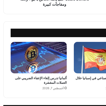
i
ومفاجآت كبيرة
k
e
G
h
a
n
d
o
u
r
ي
ح
ت
ف
ل
لصناعي في إسبانيا خلال
ألمانيا تدرس إلغاء الإعفاء الضريبي على
العملات المشفرة
ب
ع
أغسطس 7, 2026
ي
د
ح