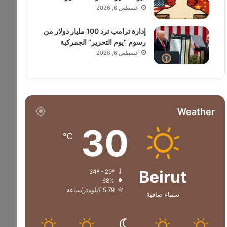
أغسطس 6, 2026
إدارة ترامب ترد 100 مليار دولار من
رسوم “يوم التحرير” الجمركية
أغسطس 6, 2026
Weather
30
℃
Beirut
34º - 29º
68%
5.79 كيلومتر/ساعة
سماء صافية