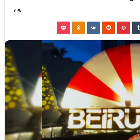
0
‏Tumblr
بينتيريست
‏Reddit
‏VKontakte
Odnoklassniki
‫Pocket