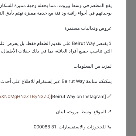
يقع المطعم في وسط بيروت، مما يجعله وجهة مميزة للسكان ا
بوجباتهم في أجواء راقية ودافئة مع خدمة مميزة تهتم بأدق ا
عروض وفعاليات مستمرة
لا يقتصر Beirut Way على تقديم الطعام فقط، 
التي تناسب جميع أفراد العائلة، بما في ذلك حفلات الأطفال،
لمزيد من المعلومات
يمكنكم متابعة Beirut Way عبر إنستغرام للاطلاع على أحدث العروض والأطباق المميزة من خلال الرابط التالي:
(https://www.instagram.com/beirutway?igsh=eXN0MgHNzZTByN3Z0)
🔗 [Beirut Way on Instagram]
📍 الموقع: وسط بيروت، لبنان
📞 للحجوزات والاستفسارات: 81 000088