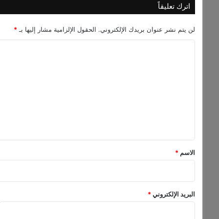
ي
اترك تعليقاً
ت
خ
لن يتم نشر عنوان بريدك الإلكتروني.
الحقول الإلزامية مشار إليها بـ
*
ط
ف
ا
ا
ل
ل
أ
ت
ض
ع
و
ل
ا
ء
ي
ق
*
الاسم
*
البريد الإلكتروني
*