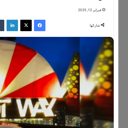
فبراير 13, 2025
فيسبوك
‫X
لينكدإن
شاركها