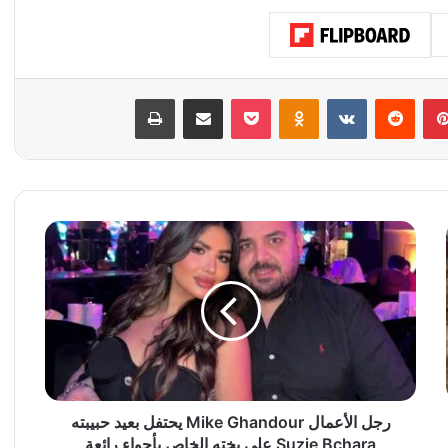
بينتيريست
‏Reddit
‏VKontakte
Odnoklassniki
‫Pocket
مشاركة عبر البريد
طباعة
ر
ج
ل
ا
ل
أ
ع
م
ا
ل
رجل الأعمال Mike Ghandour يحتفل بعيد حبيبته
M
Suzie Bchara على يخته الخاص بأجواء رائعة