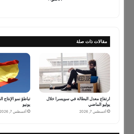
ف
ن
ا
ن
ة
م
مقالات ذات صلة
ت
ع
د
د
ة
ا
ل
م
و
ا
ارتفاع معدل البطالة في سويسرا خلال
تباطؤ نمو الإنتاج ا
يوليو الماضي
يونيو
ه
ب
أغسطس 7, 2026
أغسطس 7, 2026
ا
ل
ت