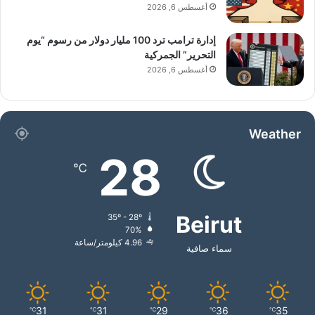
أغسطس 6, 2026
إدارة ترامب ترد 100 مليار دولار من رسوم “يوم
التحرير” الجمركية
أغسطس 6, 2026
Weather
28
℃
Beirut
35º - 28º
70%
4.96 كيلومتر/ساعة
سماء صافية
31
31
29
36
35
℃
℃
℃
℃
℃