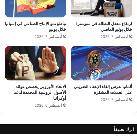
م
ي
ن
ن
أ
ض
و
م
ارتفاع معدل البطالة في سويسرا
تباطؤ نمو الإنتاج الصناعي في إسبانيا
ر
ا
خلال يوليو الماضي
خلال يونيو
و
ن
أغسطس 7, 2026
أغسطس 7, 2026
ب
إ
ا
ل
إ
ى
ل
ل
ى
ج
ا
ن
ل
ة
ش
ت
ألمانيا تدرس إلغاء الإعفاء الضريبي
الاتحاد الأوروبي يخصص عوائد
ر
ح
على العملات المشفرة
الأصول الروسية المجمدة لدعم
ق
أوكرانيا
ك
أغسطس 7, 2026
ا
ي
أغسطس 6, 2026
ل
م
أ
ه
و
ذ
اترك تعليقاً
س
ا
ط
ا