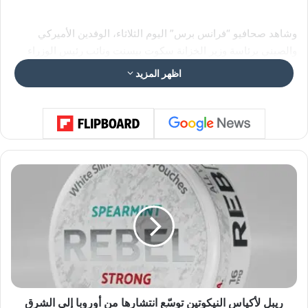
وشاهد صحافيو “فرانس برس” اليوم الثلاثاء، الوفدين الأميركي
والصيني برئاسة وزير الخزانة سكوت بيسنت ونائب رئيس الوزراء
هي ليفينغ، أثناء دخولهما إلى مبنى روزنباد حيث تُعقد المفاوضات.
اظهر المزيد
ر
ي
ب
ل
ل
أ
ك
ي
ا
س
ريبل لأكياس النيكوتين توسّع انتشارها من أوروبا إلى الشرق