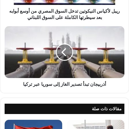
ا
س
ريبل لأكياس النيكوتين تدخل السوق المصري من أوسع أبوابه
ا
بعد سيطرتها الكاملة على السوق اللبناني
ل
ن
أ
ي
ذ
ك
ر
و
ب
ت
ي
ي
ج
ن
ا
ت
ن
د
ت
خ
ب
أذربيجان تبدأ تصدير الغاز إلى سوريا عبر تركيا
ل
د
ا
أ
ل
ت
س
ص
مقالات ذات صلة
و
د
ق
ي
ا
ر