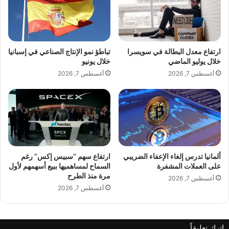
ل
ا
م
ل
ص
غ
ر
ا
ي
ز
ارتفاع معدل البطالة في سويسرا
تباطؤ نمو الإنتاج الصناعي في إسبانيا
م
إ
خلال يوليو الماضي
خلال يونيو
ن
ل
أغسطس 7, 2026
أغسطس 7, 2026
أ
ى
و
س
س
و
ع
ر
أ
ي
ب
ا
و
ع
ا
ب
ألمانيا تدرس إلغاء الإعفاء الضريبي
ارتفاع سهم “سبيس إكس” رغم
ب
على العملات المشفرة
السماح لمساهميها ببيع أسهمهم لأول
ر
مرة منذ الطرح
ه
ت
أغسطس 7, 2026
ب
ر
أغسطس 7, 2026
ع
ك
د
ي
س
ا
اترك تعليقاً