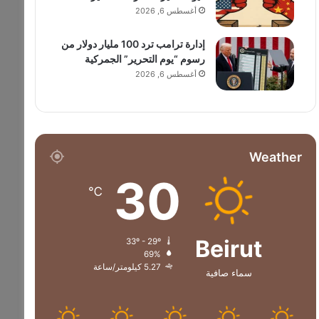
أغسطس 6, 2026
إدارة ترامب ترد 100 مليار دولار من
رسوم “يوم التحرير” الجمركية
أغسطس 6, 2026
Weather
30
℃
Beirut
33º - 29º
69%
5.27 كيلومتر/ساعة
سماء صافية