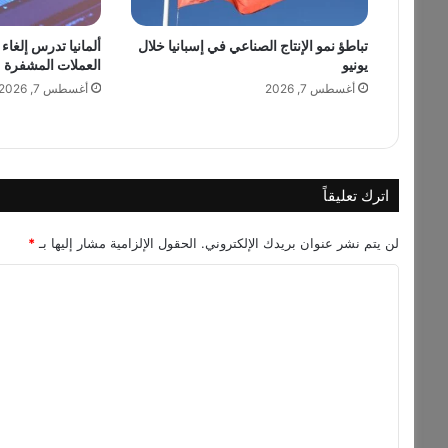
إ
ط
ل
تباطؤ نمو الإنتاج الصناعي في إسبانيا خلال
ألمانيا تدرس إلغاء
يونيو
العملات المشفرة
ا
ل
أغسطس 7, 2026
أغسطس 7, 2026
ة
س
ا
ح
ر
اترك تعليقاً
ة
م
لن يتم نشر عنوان بريدك الإلكتروني.
الحقول الإلزامية مشار إليها بـ
*
ن
W
ا
د
ل
ب
ي
ت
–
ع
ا
ل
ل
ن
ي
خ