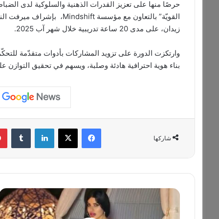
حرصًا منها على تعزيز القدرات الذهنية والسلوكية لدى الضباط ا
القويّة” بالتعاون مع مؤسسة ft
زيدان، على مدى 20 ساعة تدريبية خلال شهر آب 2025.
وارتكزت الدورة على تزويد المشاركات بأدوات متقدّمة للتحكّم
بناء هوية احترافية هادئة وصلبة، ويسهم في تحقيق التوازن 
فيسبوك
‫X
لينكدإن
‏Tumblr
شاركها
ا
ل
ر