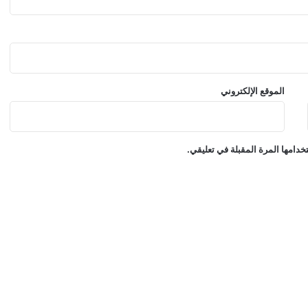
ل
ض
ب
ا
ط
ا
الموقع الإلكتروني
ل
إ
ن
ا
دامها المرة المقبلة في تعليقي.
ث
ف
ي
أ
م
ن
ا
ل
د
و
ل