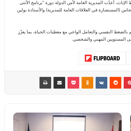
لإناث، أعدّت المديرية العامة لأمن الدولة دورة “برنامج الأنثى
Mindshi، بإشراف ميرفت النحاس (المستشارة في العلاقات العامة للمديرية) والأستاذة بولين
 بالضغط النفسي والتعامل الواعي مع معطيات الحياة، بما يعزّز
على المستويين المهني والشخصي.
بينتيريست
‏Reddit
‏VKontakte
Odnoklassniki
‫Pocket
مشاركة عبر البريد
طباعة
ب
ر
ن