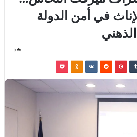
ناث في أمن الدولة
 الذهني
0
‏Tumblr
بينتيريست
‏Reddit
‏VKontakte
Odnoklassniki
‫Pocket