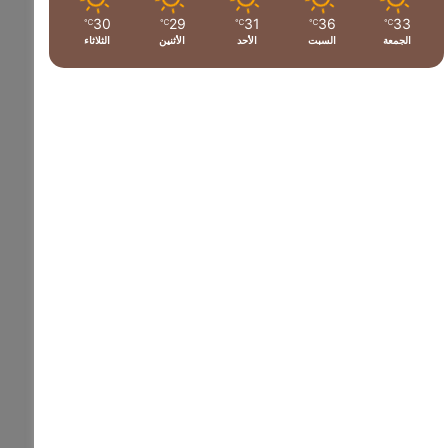
30
29
31
36
33
℃
℃
℃
℃
℃
الجمعة
السبت
الأحد
الأثنين
الثلاثاء