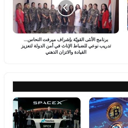
ا
م
ج
ا
ل
أ
ن
برنامج الأنثى القويّة بإشراف ميرفت النحاس…
ث
تدريب نوعي للضباط الإناث في أمن الدولة لتعزيز
ى
القيادة والاتزان الذهني
ا
ل
ق
و
يّ
ة
ب
إ
ش
ر
ا
ف