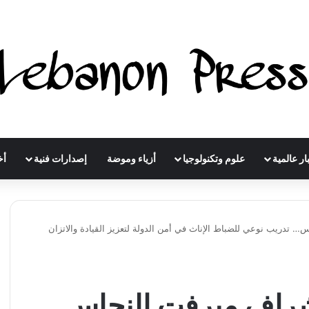
ار عالمية
علوم وتكنولوجيا
أزياء وموضة
إصدارات فنية
أخ
س… تدريب نوعي للضباط الإناث في أمن الدولة لتعزيز القيادة والاتزان
 بإشراف ميرفت النحاس…