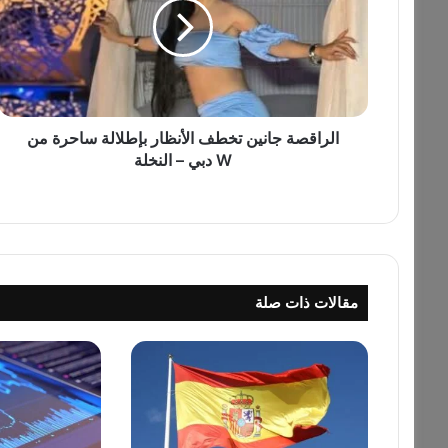
ا
ق
ص
ة
ج
ا
ن
الراقصة جانين تخطف الأنظار بإطلالة ساحرة من
ي
W دبي – النخلة
ن
ت
خ
ط
ف
ا
مقالات ذات صلة
ل
أ
ن
ظ
ا
ر
ب