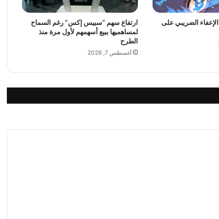
م
ي
ر
 الإعفاء الضريبي على
ارتفاع سهم “سبيس إكس” رغم السماح
لمساهميها ببيع أسهمهم لأول مرة منذ
ف
الطرح
ت
ا
أغسطس 7, 2026
ل
ن
ح
ا
س
…
ت
د
ر
ي
ب
ن
و
ع
ي
ل