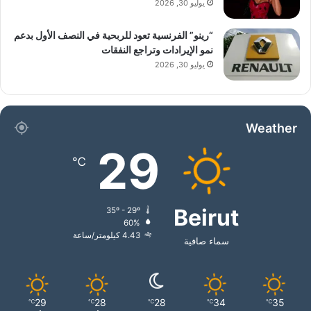
يوليو 30, 2026
“رينو” الفرنسية تعود للربحية في النصف الأول بدعم
نمو الإيرادات وتراجع النفقات
يوليو 30, 2026
Weather
29
℃
Beirut
35º - 29º
60%
4.43 كيلومتر/ساعة
سماء صافية
29
28
28
34
35
℃
℃
℃
℃
℃