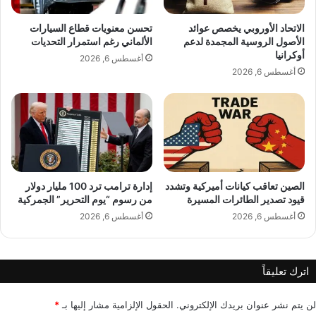
المصدر: العربية
ا
ى
ل
ف
الاتحاد الأوروبي يخصص عوائد
تحسن معنويات قطاع السيارات
ا
ر
الأصول الروسية المجمدة لدعم
الألماني رغم استمرار التحديات
س
ع
أوكرانيا
أغسطس 6, 2026
ت
"
أغسطس 6, 2026
ث
ر
م
و
ا
س
ر
ن
ا
ف
ل
ت
م
"
ت
الصين تعاقب كيانات أميركية وتشدد
إدارة ترامب ترد 100 مليار دولار
ا
قيود تصدير الطائرات المسيرة
من رسوم “يوم التحرير” الجمركية
ب
ل
ا
ر
أغسطس 6, 2026
أغسطس 6, 2026
د
و
ل
س
ي
اترك تعليقاً
ة
لن يتم نشر عنوان بريدك الإلكتروني.
الحقول الإلزامية مشار إليها بـ
*