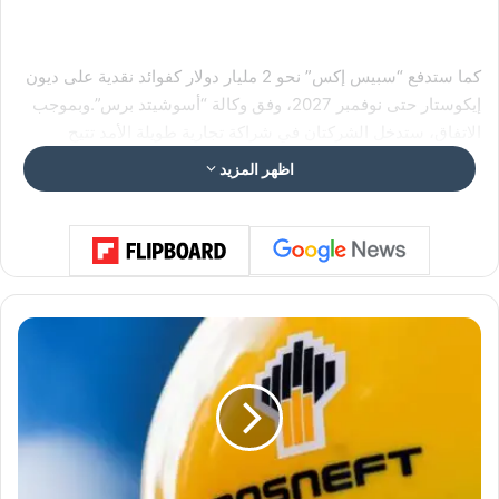
كما ستدفع “سبيس إكس” نحو 2 مليار دولار كفوائد نقدية على ديون
إيكوستار حتى نوفمبر 2027، وفق وكالة “أسوشيتد برس”.وبموجب
الاتفاق، ستدخل الشركتان في شراكة تجارية طويلة الأمد تتيح
لمشتركي خدمة Boost Mobile التابعة لشركة إيكوستار الوصول
اظهر المزيد
إلى الجيل الجديد من خدمة ستارلينك للاتصال المباشر بالهاتف
المحمول.
وقفزت أسهم إيكوستار بأكثر من 23% في تعاملات ما قبل افتتاح
أ
ل
السوق اليوم الاثنين.
م
ا
ن
ي
وأعلنت شركة إيه تي أند تي (AT&T) الشهر الماضي عن صفقة بقيمة
ا
ت
23 مليار دولار للاستحواذ على تراخيص طيف لاسلكي من إيكوستار،