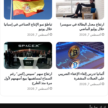
ف
ث
ت
ف
"
ر
ا
ض
ل
ع
ارتفاع معدل البطالة في سويسرا
تباطؤ نمو الإنتاج الصناعي في إسبانيا
ر
ق
خلال يوليو الماضي
خلال يونيو
و
و
أغسطس 7, 2026
أغسطس 7, 2026
س
ب
ي
ا
ة
ت
ع
ل
ى
ا
ل
ألمانيا تدرس إلغاء الإعفاء الضريبي
ارتفاع سهم “سبيس إكس” رغم
ص
على العملات المشفرة
السماح لمساهميها ببيع أسهمهم لأول
مرة منذ الطرح
ي
أغسطس 7, 2026
ن
أغسطس 7, 2026
ل
ش
ر
اترك تعليقاً