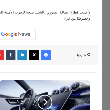
وخصوصًا من إيران.
فيسبوك
‫X
لينكدإن
‏Tumblr
شاركها
ر
ئ
ي
س
ا
"