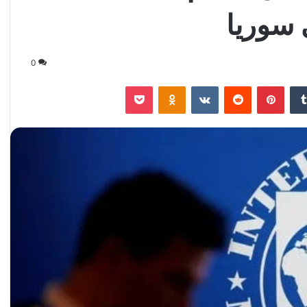
 سوريا
0
‏Tumblr
بينتيريست
‏Reddit
‏VKontakte
Odnoklassniki
‫Pocket