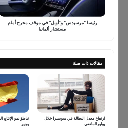
م
ر
س
ي
رئيسا "مرسيدس" و"أوبل" في موقف محرج أمام
د
مستشار ألمانيا
س
"
و
"
أ
مقالات ذات صلة
و
ب
ل
"
ف
ي
م
و
ق
ارتفاع معدل البطالة في سويسرا خلال
تباطؤ نمو الإنتاج ا
ف
يوليو الماضي
يونيو
م