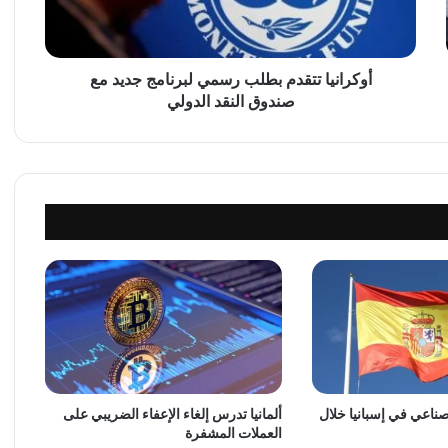
ي
ا
ت
ت
أوكرانيا تتقدم بطلب رسمي لبرنامج جديد مع
ق
صندوق النقد الدولي
د
م
ب
ط
ل
ب
ر
س
م
ي
ل
ب
ر
ن
لصناعي في إسبانيا خلال
ألمانيا تدرس إلغاء الإعفاء الضريبي على
ا
العملات المشفرة
م