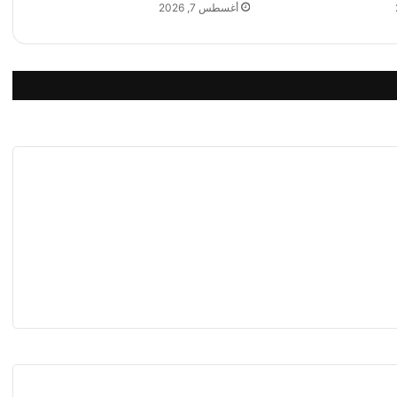
ج
أغسطس 7, 2026
ج
د
ي
د
م
ع
ص
ن
د
و
ق
ا
ل
ن
ق
د
ا
ل
د
و
ل