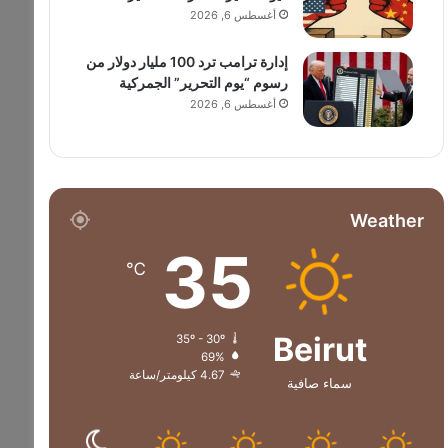
أغسطس 6, 2026
إدارة ترامب ترد 100 مليار دولار من
رسوم “يوم التحرير” الجمركية
أغسطس 6, 2026
Weather
35
℃
Beirut
35º - 30º
69%
4.67 كيلومتر/ساعة
سماء صافية