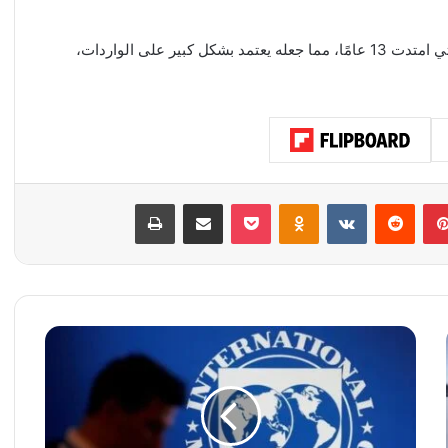
وأُصيب قطاع الطاقة السوري بالشلل نتيجة للحرب الأهلية التي امتدت 13 عامًا، مما جعله يعتمد بشكل كبير على الواردات،
بينتيريست
‏Reddit
‏VKontakte
Odnoklassniki
‫Pocket
مشاركة عبر البريد
طباعة
أ
و
ك
ر
ا
ن