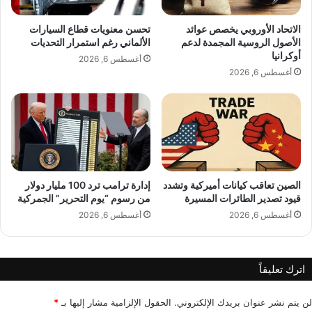
ز
ي
ا
ر
الاتحاد الأوروبي يخصص عوائد
تحسن معنويات قطاع السيارات
ل
ف
الأصول الروسية المجمدة لدعم
الألماني رغم استمرار التحديات
م
ض
أوكرانيا
أغسطس 6, 2026
ي
و
أغسطس 6, 2026
ز
ن
ا
ا
ن
ل
ي
س
ة
م
ا
ح
ل
الصين تعاقب كيانات أميركية وتشدد
إدارة ترامب ترد 100 مليار دولار
قيود تصدير الطائرات المسيرة
من رسوم “يوم التحرير” الجمركية
ل
ذ
أغسطس 6, 2026
أغسطس 6, 2026
ك
ا
ء
اترك تعليقاً
ا
ل
ا
لن يتم نشر عنوان بريدك الإلكتروني.
الحقول الإلزامية مشار إليها بـ
*