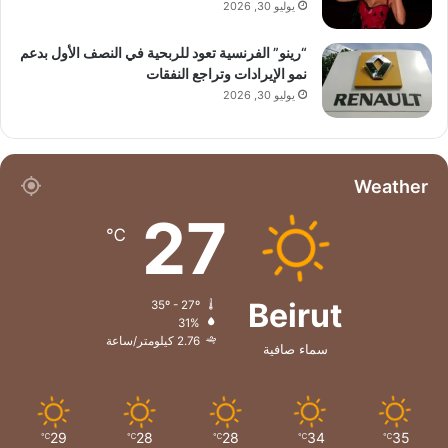
يوليو 30, 2026
“رينو” الفرنسية تعود للربحية في النصف الأول بدعم
نمو الإيرادات وتراجع النفقات
يوليو 30, 2026
Weather
27
℃
Beirut
35º - 27º
31%
2.76 كيلومتر/ساعة
سماء صافية
29
28
28
34
35
℃
℃
℃
℃
℃