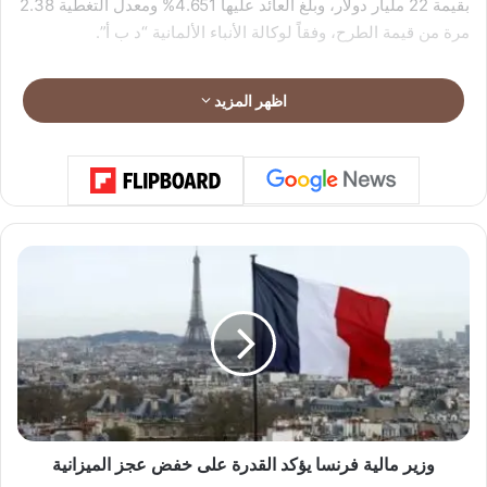
بقيمة 22 مليار دولار، وبلغ العائد عليها 4.651% ومعدل التغطية 2.38
مرة من قيمة الطرح، وفقاً لوكالة الأنباء الألمانية “د ب أ”.
اظهر المزيد
و
ز
ي
ر
م
ا
ل
ي
ة
ف
وزير مالية فرنسا يؤكد القدرة على خفض عجز الميزانية
ر