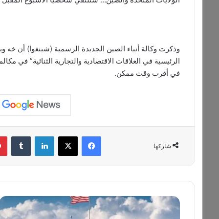
وذكرت وكالة أنباء الصين الجديدة الرسمية (شينغوا) أن خه 
الرئيسية في العلاقات الاقتصادية والتجارية الثنائية” في مكال
في أقرب وقت ممكن.
فيسبوك
‫X
لينكدإن
‏Tumblr
شاركها
إ
د