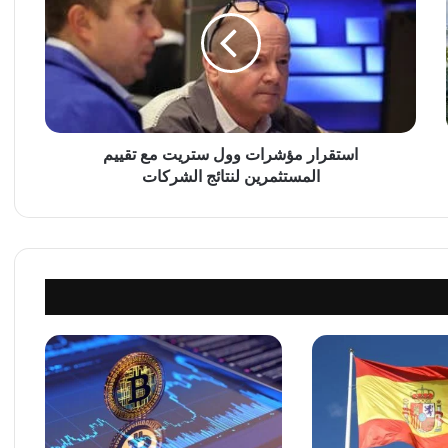
ت
ق
ر
ا
ر
م
ؤ
ش
استقرار مؤشرات وول ستريت مع تقييم
ر
المستثمرين لنتائج الشركات
ا
ت
و
و
ل
س
ت
ر
ي
ت
م
ع
ت