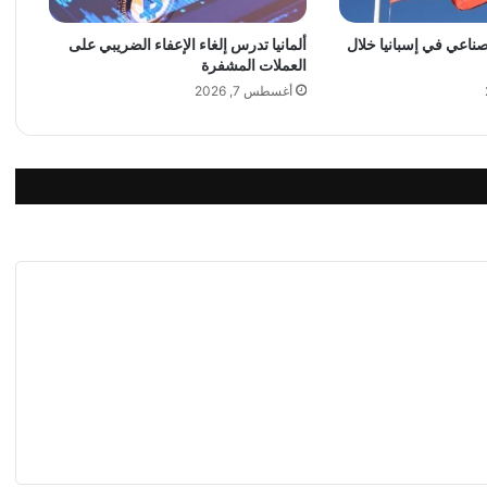
ق
لصناعي في إسبانيا خلال
ألمانيا تدرس إلغاء الإعفاء الضريبي على
ي
العملات المشفرة
ي
م
أغسطس 7, 2026
ا
ل
م
س
ت
ث
م
ر
ي
ن
ل
ن
ت
ا
ئ
ج
ا