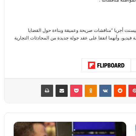
وبيسنت أجريا “مناقشات صريحة وعميقة وبناءة حول القضايا
مة فيديو، وأنهما اتفقا على عقد جولة جديدة من المحادثات التجارية
بينتيريست
‏Reddit
‏VKontakte
Odnoklassniki
‫Pocket
مشاركة عبر البريد
طباعة
ا
س