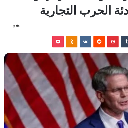
ئة الحرب التجارية
0
‏Tumblr
بينتيريست
‏Reddit
‏VKontakte
Odnoklassniki
‫Pocket