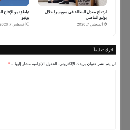
ا
ارتفاع معدل البطالة في سويسرا خلال
تباطؤ نمو الإنتاج ا
ر
يوليو الماضي
يونيو
م
خ
أغسطس 7, 2026
أغسطس 7, 2026
ص
ص
ة
ل
اترك تعليقاً
م
ش
لن يتم نشر عنوان بريدك الإلكتروني.
الحقول الإلزامية مشار إليها بـ
*
ر
و
ا
ع
ل
ا
ت
ت
ب
ع
ن
ل
ى
ت
ي
ح
ق
ت