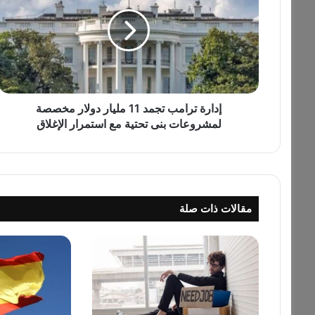
ا
ر
ة
ت
ر
ا
م
ب
إدارة ترامب تجمد 11 مليار دولار مخصصة
ت
لمشروعات بنى تحتية مع استمرار الإغلاق
ج
م
د
1
1
مقالات ذات صلة
م
ل
ي
ا
ر
د
و
ل