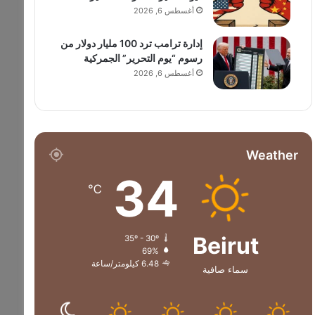
أغسطس 6, 2026
إدارة ترامب ترد 100 مليار دولار من
رسوم “يوم التحرير” الجمركية
أغسطس 6, 2026
Weather
34
℃
Beirut
35º - 30º
69%
6.48 كيلومتر/ساعة
سماء صافية