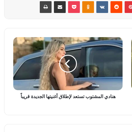
بينتيريست
‏Reddit
‏VKontakte
Odnoklassniki
‫Pocket
مشاركة عبر البريد
طباعة
ه
ن
ا
د
ي
ا
ل
م
ش
ت
هنادي المشتوب تستعد لإطلاق أغنيتها الجديدة قريباً
و
ب
ت
س
ت