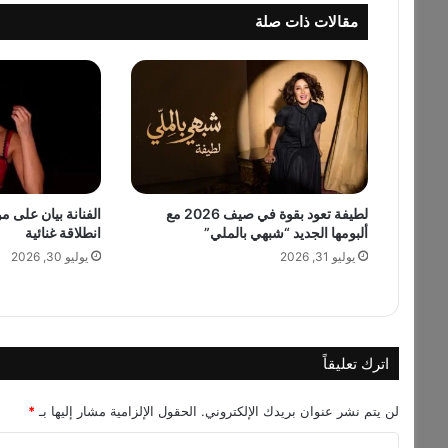
ر
مقالات ذات صلة
ب
إ
ط
ل
ا
ل
ة
أ
ن
لطيفة تعود بقوة في صيف 2026 مع
الفنانة بيان على 
ث
ألبومها الجديد “شبهي بالملي”
انطلاقة غنائية
و
ي
يوليو 31, 2026
يوليو 30, 2026
ة
ر
ا
ق
ي
اترك تعليقاً
ة
ف
لن يتم نشر عنوان بريدك الإلكتروني.
الحقول الإلزامية مشار إليها بـ
*
ي
ج
ا