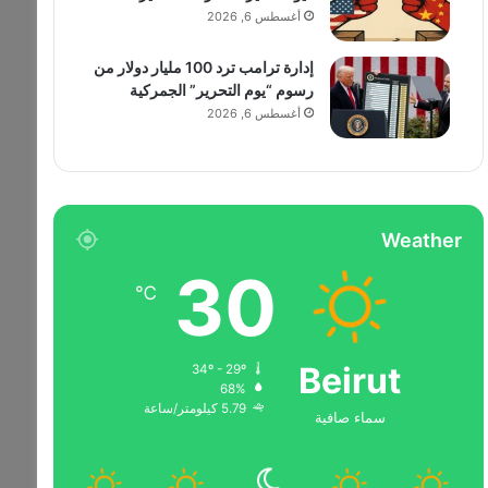
أغسطس 6, 2026
إدارة ترامب ترد 100 مليار دولار من
رسوم “يوم التحرير” الجمركية
أغسطس 6, 2026
Weather
30
℃
Beirut
34º - 29º
68%
5.79 كيلومتر/ساعة
سماء صافية