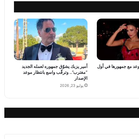
ع
د
ل
إ
ط
ل
ا
ق
أ
غ
موعد مع جمهورها في أول
أمير يزبك يشوّق جمهوره لعمله الجديد
ن
“مغترب”.. وترقّب واسع بانتظار موعد
ي
الإصدار
ت
يوليو 23, 2026
ه
ا
ا
ل
ج
د
ي
د
ة