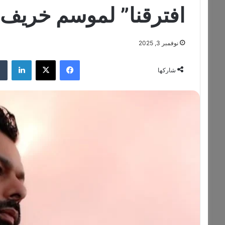
افترقنا” لموسم خريف وشت
نوفمبر 3, 2025
فيسبوك
‫X
لينكدإن
شاركها