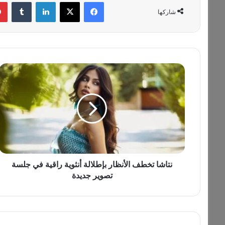
فيسبوك
‫X
لينكدإن
‏Tumblr
شاركها
ن
ت
ا
ش
ا
ت
خ
ط
ف
ا
نتاشا تخطف الأنظار بإطلالة أنثوية راقية في جلسة
ل
تصوير جديدة
أ
ن
ظ
ا