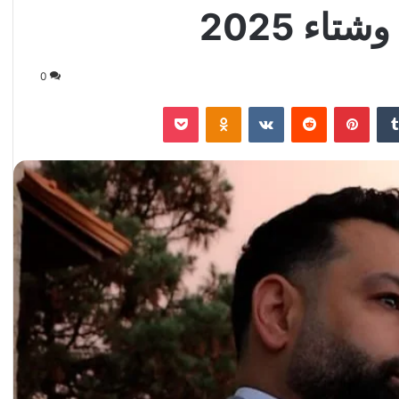
اء 2025
0
‏Tumblr
بينتيريست
‏Reddit
‏VKontakte
Odnoklassniki
‫Pocket