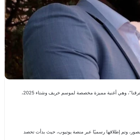
أطلق الفنان رواد صعب أحدث أعماله الغنائية بعنوان “نحنا افترقنا”، وهي أغنية مميزة مخصصة لموسم خريف وشتاء 2025،
نصور، وتم إطلاقها رسميًا عبر منصة يوتيوب، حيث بدأت تحصد