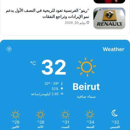
“رينو” الفرنسية تعود للربحية في النصف الأول بدعم
نمو الإيرادات وتراجع النفقات
يوليو 30, 2026
Weather
32
℃
Beirut
32º - 29º
52%
2.65 كيلومتر/ساعة
سماء صافية
29
28
31
34
32
℃
℃
℃
℃
℃
الخميس
الجمعة
السبت
الأحد
الأثنين