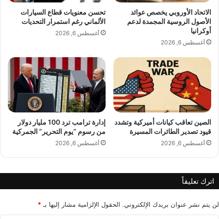
ا
ح
الاتحاد الأوروبي يخصص عوائد
تحسن معنويات قطاع السيارات
ت
ب
الأصول الروسية المجمدة لدعم
الألماني رغم استمرار التحديات
ق
ر
أوكرانيا
أغسطس 6, 2026
و
ا
أغسطس 6, 2026
ة
ل
و
أ
ن
ع
ك
ظ
ه
م
ة
ل
و
ا
ج
الصين تعاقب كيانات أميركية وتشدد
إدارة ترامب ترد 100 مليار دولار
و
قيود تصدير الطائرات المسيرة
من رسوم “يوم التحرير” الجمركية
و
و
د
ن
أغسطس 6, 2026
أغسطس 6, 2026
ة
ا
أ
ل
و
ر
اترك تعليقاً
ر
ا
و
ب
ب
ع
لن يتم نشر عنوان بريدك الإلكتروني.
الحقول الإلزامية مشار إليها بـ
*
ي
ع