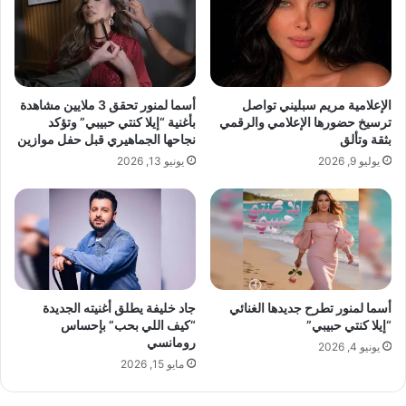
إ
س
ن
ؤ
ج
و
ا
ل
ح
ي
ز
ه
الإعلامية مريم سبليني تواصل
أسما لمنور تحقق 3 ملايين مشاهدة
ي
ا
ترسيخ حضورها الإعلامي والرقمي
بأغنية “إيلا كنتي حبيبي” وتؤكد
ا
و
بثقة وتألق
نجاحها الجماهيري قبل حفل موازين
ر
ع
يوليو 9, 2026
يونيو 13, 2026
ة
ل
ا
م
ل
ا
ب
ئ
ا
ه
ب
ا
ا
ف
■ مصدر الخبر الأصلي
A
ي
أسما لمنور تطرح جديدها الغنائي
جاد خليفة يطلق أغنيته الجديدة
l
“إيلا كنتي حبيبي”
“كيف اللي بحب” بإحساس
ا
نشر لأول مرة على:
yalebnan.org
رومانسي
M
ل
يونيو 4, 2026
تاريخ النشر:
2025-10-15 11:55:00
a
خ
مايو 15, 2026
d
ا
a
ر