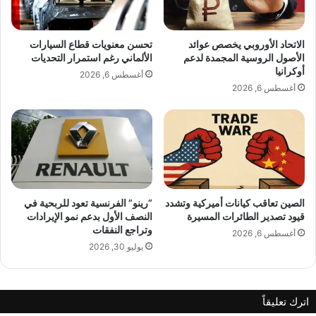
والمسؤولية الكاملة تقع على عاتق المصدر
م
ر
ي
ه
الأصلي.
ة
ا
الاتحاد الأوروبي يخصص عوائد
تحسن معنويات قطاع السيارات
1
الأصول الروسية المجمدة لدعم
الألماني رغم استمرار التحديات
0
أوكرانيا
ملاحظة:
قد يتم استخدام الترجمة الآلية في بعض
أغسطس 6, 2026
0
أغسطس 6, 2026
الأحيان لتوفير هذا المحتوى.
ع
ا
شارك هذا الموضوع:
م
و
ا
ل
ت
ي
الصين تعاقب كيانات أميركية وتشدد
“رينو” الفرنسية تعود للربحية في
قيود تصدير الطائرات المسيرة
النصف الأول بدعم نمو الإيرادات
ت
وتراجع النفقات
خ
أغسطس 6, 2026
ف
يوليو 30, 2026
ي
أ
س
اترك تعليقاً
ر