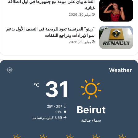
الفنانة بيان على موعد مع جمهورها في أول انطلاقة
غنائية
يوليو 30, 2026
“رينو” الفرنسية تعود للربحية في النصف الأول بدعم
نمو الإيرادات وتراجع النفقات
يوليو 30, 2026
Weather
31
℃
Beirut
35º - 29º
31%
3.59 كيلومتر/ساعة
سماء صافية