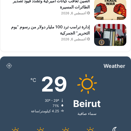
الصين تعاقب كيانات أميركية وتشدد قيود تصدير
الطائرات المسيرة
أغسطس 6, 2026
إدارة ترامب ترد 100 مليار دولار من رسوم “يوم
التحرير” الجمركية
أغسطس 6, 2026
Weather
29
℃
Beirut
30º - 29º
71%
4.25 كيلومتر/ساعة
سماء صافية