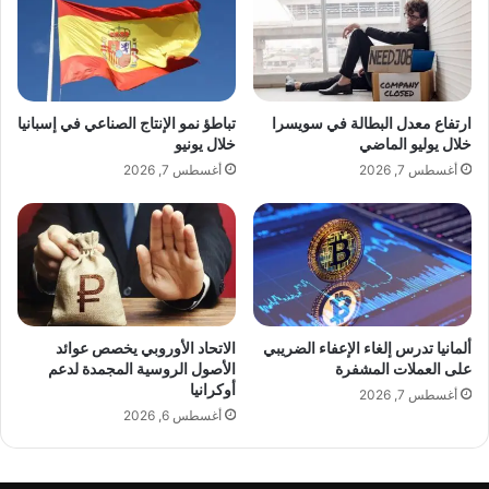
u
س
s
ت
ا
ن
ل
س
الكاتب:
amal ammar
ج
ا
ارتفاع معدل البطالة في سويسرا
تباطؤ نمو الإنتاج الصناعي في إسبانيا
تنويه من موقع “yalebnan.org”:
د
خ
خلال يوليو الماضي
خلال يونيو
ي
ن
أغسطس 7, 2026
أغسطس 7, 2026
د
م
و
ذ
تم جلب هذا المحتوى بشكل آلي من المصدر:
ج
www.almada.org
ا
ل
بتاريخ:
2025-12-15 20:58:00
.
ح
ا
الآراء والمعلومات الواردة في هذا المقال لا تعبر
ألمانيا تدرس إلغاء الإعفاء الضريبي
الاتحاد الأوروبي يخصص عوائد
ل
على العملات المشفرة
الأصول الروسية المجمدة لدعم
بالضرورة عن رأي موقع “yalebnan.org”،
أوكرانيا
ة
أغسطس 7, 2026
ا
أغسطس 6, 2026
والمسؤولية الكاملة تقع على عاتق المصدر
ل
الأصلي.
ك
و