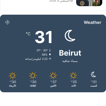
أغسطس 6, 2026
Weather
31
℃
Beirut
31º - 30º
66%
3.25 كيلومتر/ساعة
سماء صافية
30
30
37
35
31
℃
℃
℃
℃
℃
السبت
الأحد
الأثنين
الثلاثاء
الأربعاء