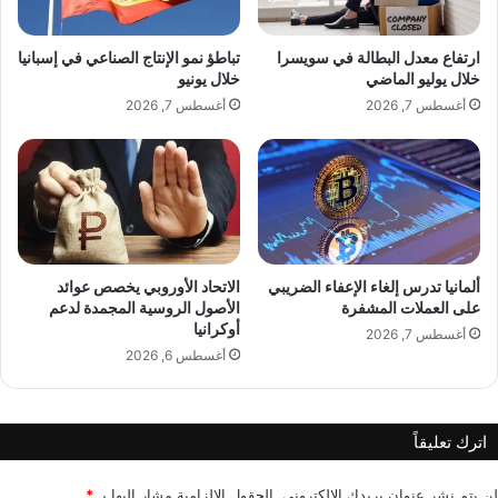
e
ل
l
أ
ملاحظة:
قد يتم استخدام الترجمة الآلية في بعض الأحيان لتوفير
ل
ارتفاع معدل البطالة في سويسرا
تباطؤ نمو الإنتاج الصناعي في إسبانيا
هذا المحتوى.
أ
خلال يوليو الماضي
خلال يونيو
م
أغسطس 7, 2026
أغسطس 7, 2026
ث
ل
ش
ج
ر
ة
ع
ي
ألمانيا تدرس إلغاء الإعفاء الضريبي
الاتحاد الأوروبي يخصص عوائد
على العملات المشفرة
الأصول الروسية المجمدة لدعم
د
أوكرانيا
ا
أغسطس 7, 2026
ل
أغسطس 6, 2026
م
ي
ل
اترك تعليقاً
ا
lebanonpress.xyz — نسف منزلين في كفركلا والقاء قنابل
د
متفجرة على حولا
لن يتم نشر عنوان بريدك الإلكتروني.
الحقول الإلزامية مشار إليها بـ
*