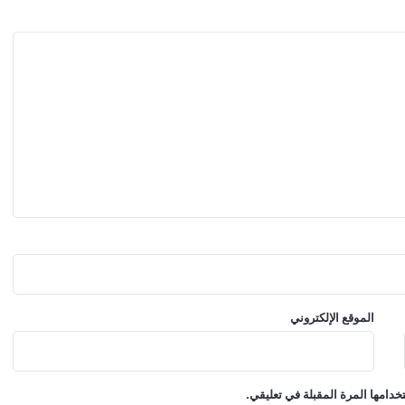
…
ا
ل
م
ه
ن
د
س
م
ح
م
د
ا
ل
ج
و
ا
الموقع الإلكتروني
د
ع
ل
ي
دامها المرة المقبلة في تعليقي.
ا