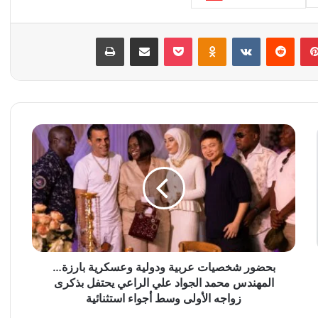
بينتيريست
‏Reddit
‏VKontakte
Odnoklassniki
‫Pocket
مشاركة عبر البريد
طباعة
ب
ح
ض
و
ر
ش
خ
ص
ي
ا
بحضور شخصيات عربية ودولية وعسكرية بارزة…
ت
المهندس محمد الجواد علي الراعي يحتفل بذكرى
ع
زواجه الأولى وسط أجواء استثنائية
ر