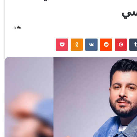
سي
0
‏Tumblr
بينتيريست
‏Reddit
‏VKontakte
Odnoklassniki
‫Pocket