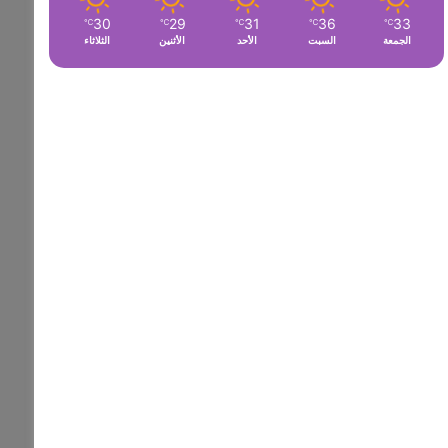
30
29
31
36
33
℃
℃
℃
℃
℃
الجمعة
السبت
الأحد
الأثنين
الثلاثاء