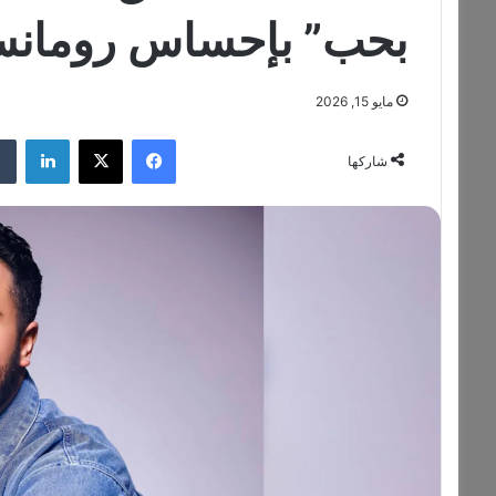
بحب” بإحساس رومان
مايو 15, 2026
فيسبوك
‫X
لينكدإن
شاركها