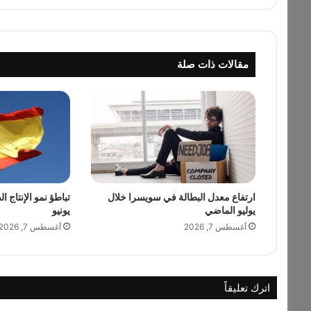
ن
ة
ا
ل
مقالات ذات صلة
ب
ط
ا
ل
ة
ف
ي
أ
م
ي
ارتفاع معدل البطالة في سويسرا خلال
تباطؤ نمو الإنتاج ا
يوليو الماضي
يونيو
ر
ك
أغسطس 7, 2026
أغسطس 7, 2026
ا
و
س
ط
اترك تعليقاً
ا