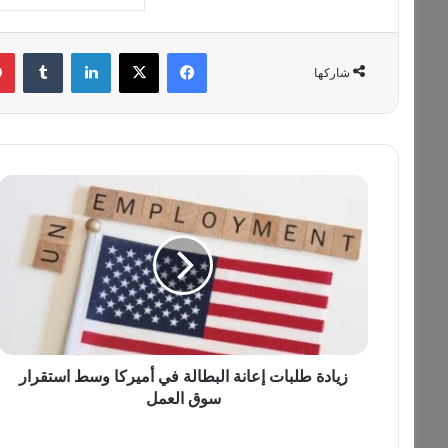
فيسبوك
‫X
لينكدإن
‏Tumblr
شاركها
ز
ي
ا
د
ة
ط
ل
ب
ا
ت
زيادة طلبات إعانة البطالة في أميركا وسط استقرار
إ
سوق العمل
ع
ا