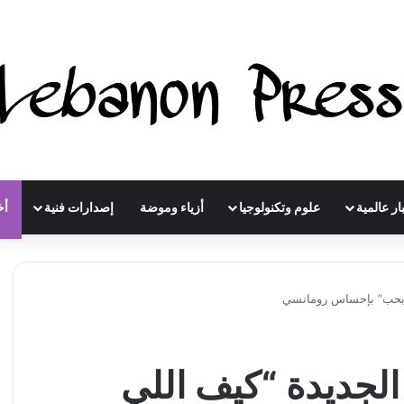
ار عالمية
علوم وتكنولوجيا
أزياء وموضة
إصدارات فنية
أخ
ي بحب” بإحساس رومانسي
الجديدة “كيف اللي