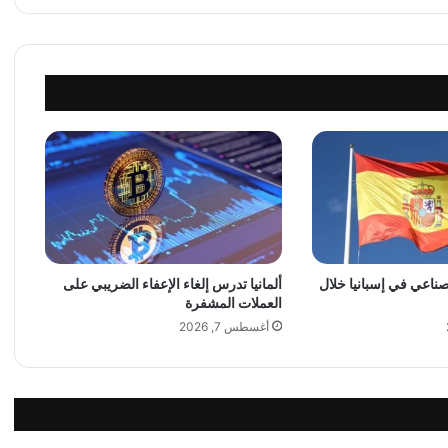
ب
ي
ة
و
د
و
ل
ي
ة
و
ع
س
ك
ر
لصناعي في إسبانيا خلال
ألمانيا تدرس إلغاء الإعفاء الضريبي على
العملات المشفرة
ي
ة
أغسطس 7, 2026
ب
ا
ر
ز
ة