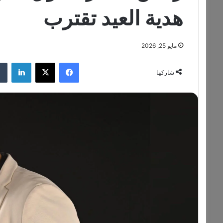
هدية العيد تقترب
مايو 25, 2026
فيسبوك
‫X
لينكدإن
شاركها