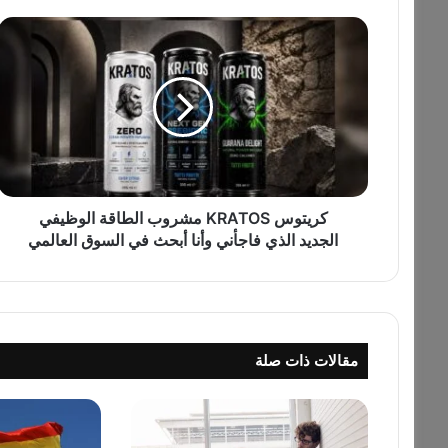
ك
ر
ي
ت
و
س
K
R
A
T
كريتوس KRATOS مشروب الطاقة الوظيفي
O
الجديد الذي فاجأني وأنا أبحث في السوق العالمي
S
م
ش
ر
و
مقالات ذات صلة
ب
ا
ل
ط
ا