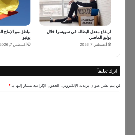
ق
ة
ا
ل
ارتفاع معدل البطالة في سويسرا خلال
تباطؤ نمو الإنتاج ا
و
يوليو الماضي
يونيو
ظ
ي
أغسطس 7, 2026
أغسطس 7, 2026
ف
ي
ا
ل
اترك تعليقاً
ج
د
لن يتم نشر عنوان بريدك الإلكتروني.
الحقول الإلزامية مشار إليها بـ
*
ي
د
ا
ا
ل
ل
ذ
ت
ي
ع
ف
ل
ا