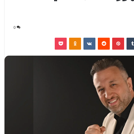
0
‏Tumblr
بينتيريست
‏Reddit
‏VKontakte
Odnoklassniki
‫Pocket