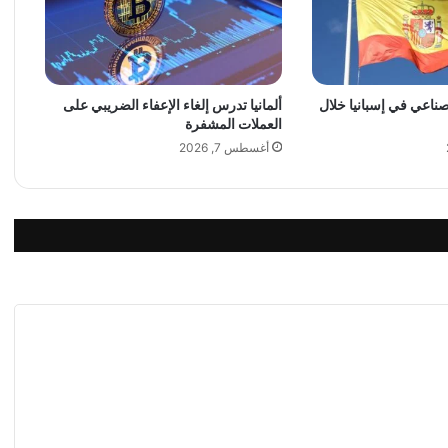
t
i
o
n
لصناعي في إسبانيا خلال
ألمانيا تدرس إلغاء الإعفاء الضريبي على
a
العملات المشفرة
l
E
أغسطس 7, 2026
n
e
r
g
y
D
r
i
n
k
ي
د
خ
ل