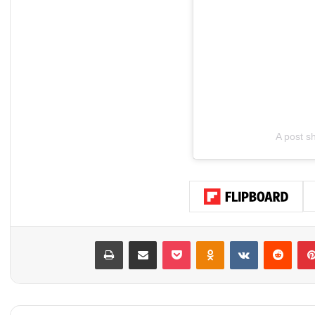
A post 
بينتيريست
‏Reddit
‏VKontakte
Odnoklassniki
‫Pocket
مشاركة عبر البريد
طباعة