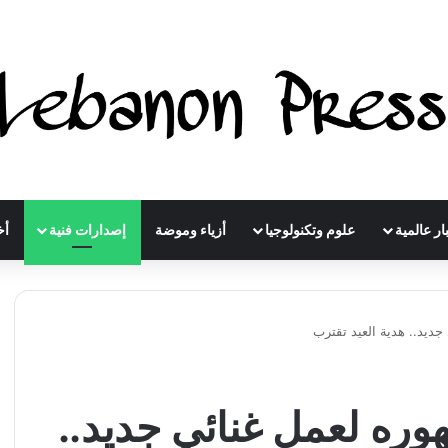
ار عالمية
علوم وتكنولوجيا
أزياء وموضة
إصدارات فنية
أخ
ديد.. هدية العيد تقترب
وره لعمل غنائي جديد..