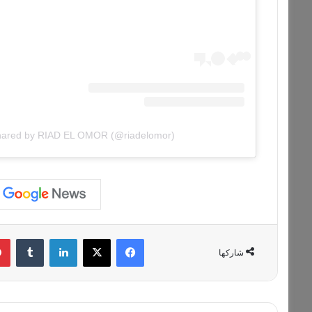
shared by RIAD EL OMOR (@riadelomor)
فيسبوك
‫X
لينكدإن
‏Tumblr
شاركها