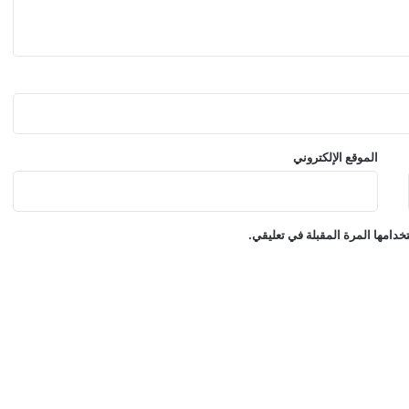
ا
ل
م
ن
ا
ف
س
ة
الموقع الإلكتروني
ا
ل
ع
ا
دامها المرة المقبلة في تعليقي.
ل
م
ي
ة