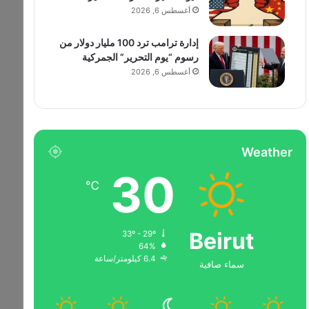
أغسطس 6, 2026
إدارة ترامب ترد 100 مليار دولار من
رسوم “يوم التحرير” الجمركية
أغسطس 6, 2026
Weather
30
℃
Beirut
33º - 29º
64%
6.4 كيلومتر/ساعة
سماء صافية