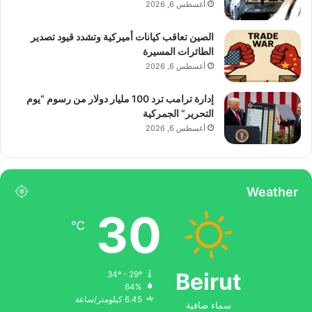
أغسطس 6, 2026
الصين تعاقب كيانات أميركية وتشدد قيود تصدير
الطائرات المسيرة
أغسطس 6, 2026
إدارة ترامب ترد 100 مليار دولار من رسوم “يوم
التحرير” الجمركية
أغسطس 6, 2026
Weather
30
℃
Beirut
34º - 29º
64%
6.45 كيلومتر/ساعة
سماء صافية