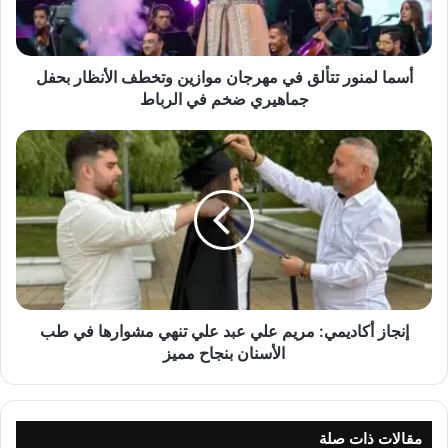
غربي ومحبي الأغنية الخليجية لمعرفة تفاصيل هذا الإصدار الجديد.
ن
و
ر
ت
أسما لمنور تتألق في مهرجان موازين وتخطف الأنظار بحفل
ت
جماهيري ضخم في الرباط
أ
ل
إ
ق
ن
ف
ج
ي
ا
م
ز
ه
أ
ر
ك
ج
ا
ا
د
ن
ي
إنجاز أكاديمي: مريم علي عبد علي تنهي مشوارها في طب
م
م
الأسنان بنجاح مميز
و
ي
ا
:
ز
م
ي
ر
مقالات ذات صلة