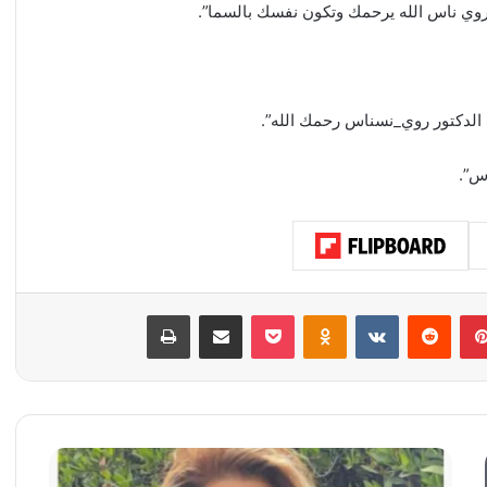
روي ناس الله يرحمك وتكون نفسك بالسما”.
 الدكتور روي_نسناس رحمك الله”.
س”.
بينتيريست
‏Reddit
‏VKontakte
Odnoklassniki
‫Pocket
مشاركة عبر البريد
طباعة
ن
و