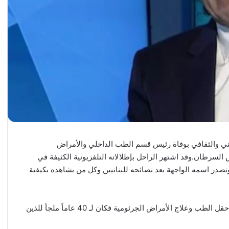
فني والثقافي بوفاة رئيس قسم الطب الداخلي والأمراض
لسرطان.وقد اشتهر الراحل بإطلالاته التلفزيونية الكثيفة في
تصدر اسمه الواجهة بعد نصائحه للبنانيين وكل من يشاهده بكيفية
وعُرِفَ عن الراحل إنسانيته مع مرضاه كما خبرته الطويلة في حقل الطب وعلاج الأمراض الجرثومية فكان لـ 40 عاماً ملجأ للذين