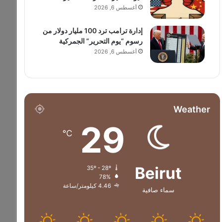
أغسطس 6, 2026
إدارة ترامب ترد 100 مليار دولار من
رسوم “يوم التحرير” الجمركية
أغسطس 6, 2026
Weather
29
℃
Beirut
35º - 28º
78%
4.46 كيلومتر/ساعة
سماء صافية