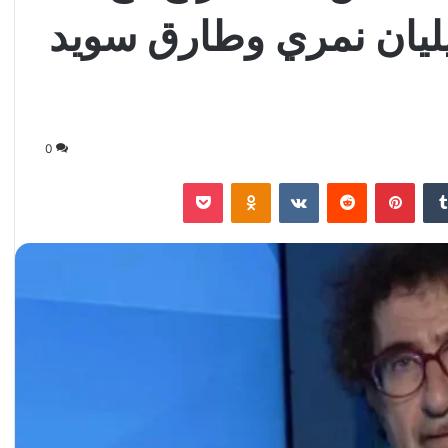
ليان نمري وطارق سويد
0
‏Tumblr
بينتيريست
‏Reddit
‏VKontakte
Odnoklassniki
‫Pocket