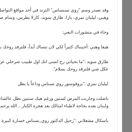
وقد تصدر وسم “روي نسنساس” الترند في أحد مواقع التواصل و
وهبي​، ​ليليان نمري​، يارا، طارق سويد، ​كارلا بطرس​، وسام 
وجاء في منشورات النعي:
هيفا وهبي :أحببناك كثيراً لكي لان ننساك أبداً، فلترقد روح
طارق سويد :”ما بحياتي رح انسى انك اول طبيب شرحلي ع
عكل شي فلترقد روحك بسلام”.
ليليان نمري :”بروفوسور روي نسناس وداعاً يا بطل
ناضلت وحاربت المرض لسنين ورغم هيك سنتين تطل عالشاشات
ولبنان بعده بحاجة لاطباء امثالك بعد هجرة الكتار .. الله يرحم
باسكال مشعلاني :”رحيل الدكتور روي_نسناس خسارة كبيرة لك