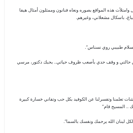
امتلأت هذه المواقع بصوره ونعاه فنانون وممثلون أمثال ​هيفا
صباغ، باسكال مشعلاني، وغيرهم.
ك بسلام طبيبي روي نسناس”.
ن حالتي و وقف حدي بأصعب ظروف حياتي.. بحبك دكتور، مرسي
 تعلمنا وتفسرلنا عن الكوفيد بكل حب وتفاني خسارة كبيرة
ك .. المسيح قام”
ل لبنان الله يرحمك ونفسك بالسما”.