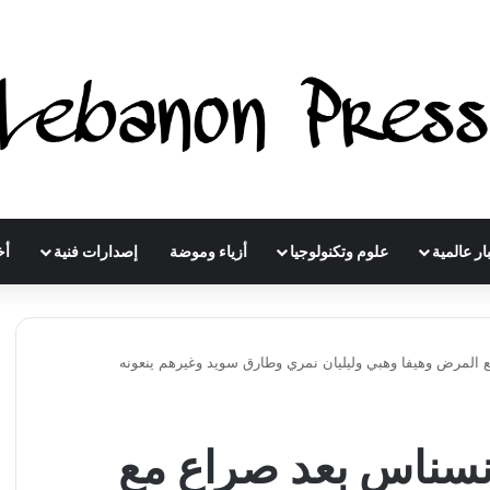
ار عالمية
علوم وتكنولوجيا
أزياء وموضة
إصدارات فنية
أخ
 المرض وهيفا وهبي وليليان نمري وطارق سويد وغيرهم ينعونه
نسناس بعد صراع مع