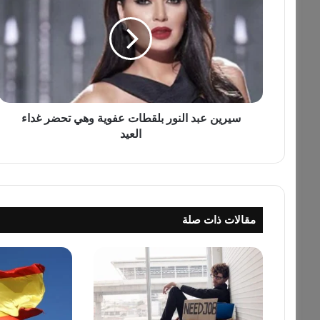
ر
ي
ن
ع
ب
د
ا
ل
سيرين عبد النور بلقطات عفوية وهي تحضر غداء
ن
العيد
و
ر
ب
ل
ق
مقالات ذات صلة
ط
ا
ت
ع
ف
و
ي