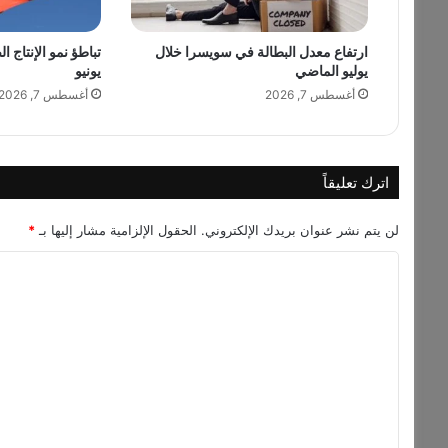
ة
و
ارتفاع معدل البطالة في سويسرا خلال
تباطؤ نمو الإنتاج ا
ه
يوليو الماضي
يونيو
ي
ت
أغسطس 7, 2026
أغسطس 7, 2026
ح
ض
ر
غ
اترك تعليقاً
د
ا
لن يتم نشر عنوان بريدك الإلكتروني.
الحقول الإلزامية مشار إليها بـ
*
ء
ا
ا
ل
ل
ع
ي
ت
د
ع
ل
ي
ق