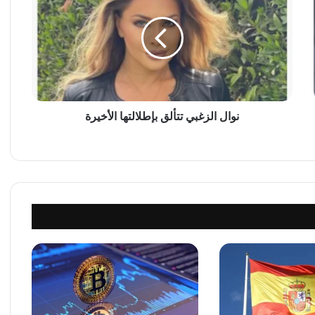
ا
ل
ا
ل
ز
غ
ب
ي
نوال الزغبي تتألق بإطلالتها الأخيرة
ت
ت
أ
ل
ق
ب
إ
ط
ل
ا
ل
ت
ه