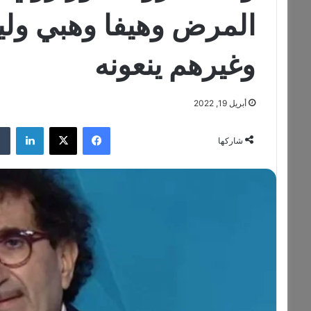
المرض وهيفا وهبي ولي
وغيرهم ينعونه
أبريل 19, 2022
فيسبوك
‫X
لينكدإن
شاركها