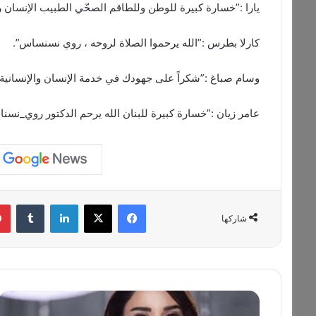
يارا :”خسارة كبيرة للوطن وللطاقم الصحّي الطبيب الإنسان 
كارلا بطرس :”الله يرحموا الصلاة لروحه ، روي نسنساس”.
وسام صباغ :”شكراً على جهودك في خدمة الإنسان والإنسانية
عامر زيان :”خسارة كبيرة للبنان الله يرحم الدكتور روي_نسنا
فيسبوك
‫X
لينكدإن
‏Tumblr
شاركها
س
ي