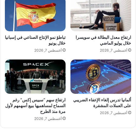
ل
ي
ك
ق
ا
د
ت
م
ب
ج
ة
ا
ارتفاع معدل البطالة في سويسرا
تباطؤ نمو الإنتاج الصناعي في إسبانيا
ر
ئ
خلال يوليو الماضي
خلال يونيو
و
ز
أغسطس 7, 2026
أغسطس 7, 2026
ا
ة
View this post on Instagram
ئ
أ
ي
ف
ة
ض
ل
ل
ل
م
أ
د
د
ر
ألمانيا تدرس إلغاء الإعفاء الضريبي
ارتفاع سهم “سبيس إكس” رغم
ي
ب
على العملات المشفرة
السماح لمساهميها ببيع أسهمهم لأول
ب
مرة منذ الطرح
ة
أغسطس 7, 2026
ة
ح
أغسطس 7, 2026
ا
ي
A post shared by Oman News – أخبار عمان (@akhabaroman.official)
ل
ا