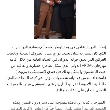
إيمانا بالدور الثقافي في هذا الوطن وسعياً لإستعادة الدور الرائد
الذي كان يتميز به لبنان تحدت نوري ميديا الظروف الصعبة وتخطت
العوائق التي تعيق حركة الدوران في الحياة العامة من خلال إقامة
مهرجان AFDAL الدولي الذي شكل تظاهرة حضارية و ثقافية من
حيث المضمون والشكل وذلك في فندق (كمبنسكي / بيروت )
فاستضاف ضمن فعالياته شخصيات مؤثرة في كافة المجالات الفنية
، الطبية ، الادبية، الاخراج، البارزين على السوشيل ميديا والجميلات
اللواتي حصلن على القاب جمالية .
المهرجان كناية عن نافذة مفتوحة على سيرة رواد قيمين وهذه
الخلطة العربية أعطت للبنان نمطاً حياً في انعاش ذاكرته الثقافية