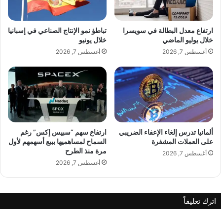
ي
ب
إ
ن
س
ا
ارتفاع معدل البطالة في سويسرا
تباطؤ نمو الإنتاج الصناعي في إسبانيا
ط
ن
خلال يوليو الماضي
خلال يونيو
ن
ل
أغسطس 7, 2026
أغسطس 7, 2026
ب
ل
و
ع
ل
ا
و
م
ا
2
ف
0
ض
2
ل
2
ألمانيا تدرس إلغاء الإعفاء الضريبي
ارتفاع سهم “سبيس إكس” رغم
س
على العملات المشفرة
السماح لمساهميها ببيع أسهمهم لأول
مرة منذ الطرح
ي
أغسطس 7, 2026
د
أغسطس 7, 2026
ة
أ
ع
اترك تعليقاً
م
ا