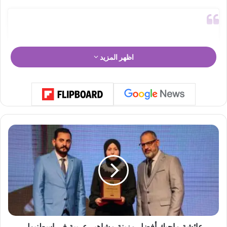
اظهر المزيد
ع
ا
ئ
ش
ة
م
ا
View this post on Instagram
ج
ي
ك
عائشة ماجيك أفضل مزينة مشاهير عربية في إسطنبول