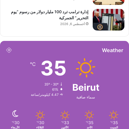
إدارة ترامب ترد 100 مليار دولار من رسوم “يوم
التحرير” الجمركية
أغسطس 6, 2026
Weather
35
℃
Beirut
35º - 30º
61%
4.47 كيلومتر/ساعة
سماء صافية
30
30
33
35
35
℃
℃
℃
℃
℃
السبت
الأحد
الأثنين
الثلاثاء
الأربعاء