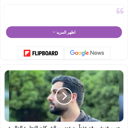
اظهر المزيد
ح
س
ن
ف
ن
ي
ش
View this post on Instagram
ي
و
ق
حسن فنيش يوقع عقداً مع عدد من الشركات التجارية العالمية