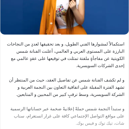
استكمالاً لمشوارها الفني الطويل، و بعد تحقيقها لعددٍ من النجاحات
البارزة على المستوى العربي و العالمي، أعلنت الفنانة شمس
الكويتية عن مفاجأةٍ ملفتة تمثلت في توقيعها على عقدٍ عالمي مع
إحدى الشركات السويسرية.
و لم تكشف الفنانة شمس عن تفاصيل العقد، حيث من المنتظر أن
تشهد الفترة المقبلة على اتفاقية التعاون بين النجمة العربية و
الشركة السويسرية، وسط ترقبٍ كبير من المحبين و المتابعين.
و ستبدأ النجمة شمس حملةً إعلانيةً ضخمة عبر حساباتها الرسمية
على مواقع التواصل الإجتماعي كافة على غرار انستغرام، سناب
شات، تيك توك و فيس بوك.