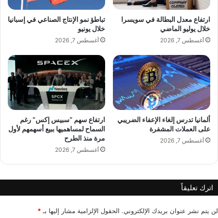
ت
إ
ج
ل
ارتفاع معدل البطالة في سويسرا
تباطؤ نمو الإنتاج الصناعي في إسبانيا
ا
ى
خلال يوليو الماضي
خلال يونيو
ر
ا
أغسطس 7, 2026
أغسطس 7, 2026
ي
ل
ة
س
ا
ا
ل
س
ع
ة
ا
ا
ل
ل
م
ل
ألمانيا تدرس إلغاء الإعفاء الضريبي
ارتفاع سهم “سبيس إكس” رغم
ي
على العملات المشفرة
السماح لمساهميها ببيع أسهمهم لأول
ب
مرة منذ الطرح
ة
ن
أغسطس 7, 2026
ا
أغسطس 7, 2026
ن
ي
ي
اترك تعليقاً
ن
لن يتم نشر عنوان بريدك الإلكتروني.
الحقول الإلزامية مشار إليها بـ
*