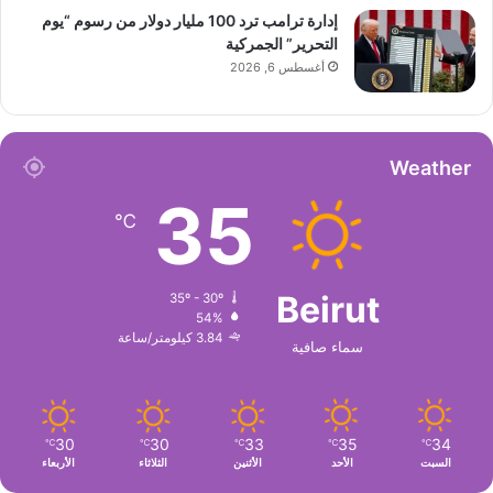
إدارة ترامب ترد 100 مليار دولار من رسوم “يوم
التحرير” الجمركية
أغسطس 6, 2026
Weather
35
℃
Beirut
35º - 30º
54%
3.84 كيلومتر/ساعة
سماء صافية
30
30
33
35
34
℃
℃
℃
℃
℃
السبت
الأحد
الأثنين
الثلاثاء
الأربعاء