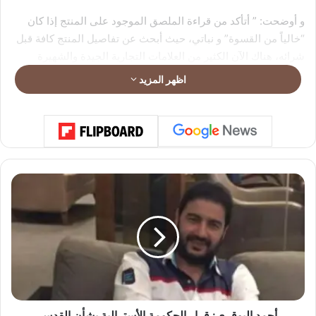
و أوضحت: ” أتأكد من قراءة الملصق الموجود على المنتج إذا كان
“خالياً من القسوة” و نباتي، حيث أبحث عن تفاصيل المنتج كافة قبل
شرائه، هناك الآن الكثير من العلامات التجارية الجيدة والشهيرة
للمكياج ومستحضرات التجميل، و التي تعارض التجارب على
اظهر المزيد
الحيوانات والقسوة، لذلك يجب علينا الشراء من هذه المصادر”.
و شدّدت قواس أيضاً على دور المؤثرين في دعم هذه القضية بكل
حكمة و قناعة للتأثير على الآخرين، فهي تسعى دائماً لإظهار الجانب
المشرق من منصات التواصل عبر التركيز على الموضوعات الهادفة
و الداعمة للقضايا الحسنة.
أ
ح
م
د
ا
ل
ب
و
ق
ر
أحمد البوقري: قرار الحكومة الأسترالية بشأن القدس