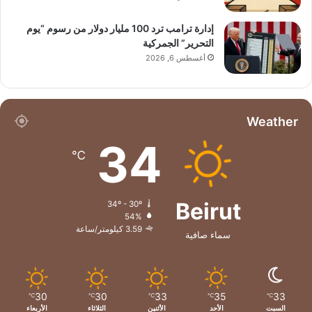
إدارة ترامب ترد 100 مليار دولار من رسوم “يوم
التحرير” الجمركية
أغسطس 6, 2026
Weather
34
℃
Beirut
34º - 30º
54%
3.59 كيلومتر/ساعة
سماء صافية
30
30
33
35
33
℃
℃
℃
℃
℃
السبت
الأحد
الأثنين
الثلاثاء
الأربعاء