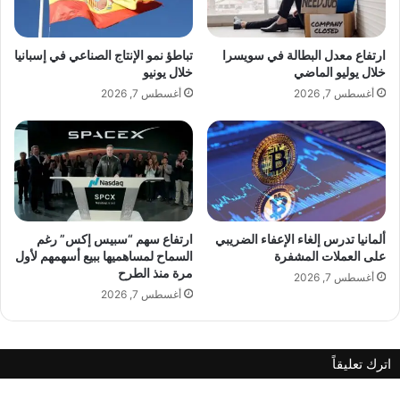
ي
م
ة
ؤ
A post shared by 𝘔𝘢𝘺𝘢 𝘒𝘢𝘸𝘢𝘴 مايا قواس 🇱🇧 (@maya_kawas)
ب
ث
ارتفاع معدل البطالة في سويسرا
تباطؤ نمو الإنتاج الصناعي في إسبانيا
ش
ر
خلال يوليو الماضي
خلال يونيو
أ
ة
أغسطس 7, 2026
أغسطس 7, 2026
ن
ا
ا
ل
ل
م
ق
ت
د
أ
س
ل
م
ق
ش
ة
ألمانيا تدرس إلغاء الإعفاء الضريبي
ارتفاع سهم “سبيس إكس” رغم
رّ
على العملات المشفرة
السماح لمساهميها ببيع أسهمهم لأول
س
مرة منذ الطرح
ف
م
أغسطس 7, 2026
.
ر
أغسطس 7, 2026
.
ز
.
ي
د
اترك تعليقاً
ا
ن