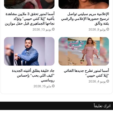
ة
ي
س
ا
م
ن
الإعلامية مريم سبليني تواصل
أسما لمنور تحقق 3 ملايين مشاهدة
ر
و
ترسيخ حضورها الإعلامي والرقمي
بأغنية “إيلا كنتي حبيبي” وتؤكد
ز
ب
بثقة وتألق
نجاحها الجماهيري قبل حفل موازين
ي
د
يوليو 9, 2026
يونيو 13, 2026
د
و
ا
ا
ن
ن
ش
ح
م
ي
ن
أسما لمنور تطرح جديدها الغنائي
جاد خليفة يطلق أغنيته الجديدة
“إيلا كنتي حبيبي”
“كيف اللي بحب” بإحساس
ي
رومانسي
ي
يونيو 4, 2026
ك
مايو 15, 2026
رّ
م
ا
اترك تعليقاً
ن
س