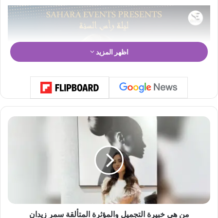
اظهر المزيد
م
ن
ه
ي
خ
ب
ي
ر
ة
ا
من هي خبيرة التجميل والمؤثرة المتألقة سمر زيدان