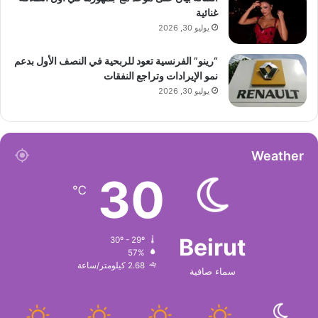
غنائية
يوليو 30, 2026
“رينو” الفرنسية تعود للربحية في النصف الأول بدعم
نمو الإيرادات وتراجع النفقات
يوليو 30, 2026
Weather
30
℃
Beirut
30º - 29º
57%
2.68 كيلومتر/ساعة
سماء صافية