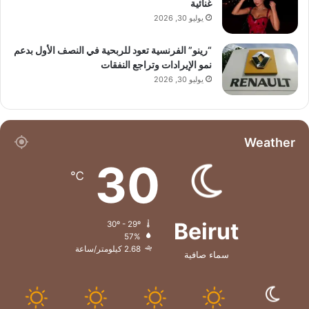
غنائية
يوليو 30, 2026
“رينو” الفرنسية تعود للربحية في النصف الأول بدعم
نمو الإيرادات وتراجع النفقات
يوليو 30, 2026
Weather
30
℃
Beirut
30º - 29º
57%
2.68 كيلومتر/ساعة
سماء صافية