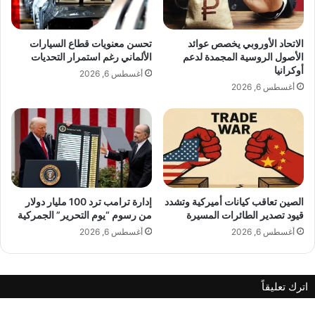
ا
ا
ت
ن
ت
ي
الاتحاد الأوروبي يخصص عوائد
تحسن معنويات قطاع السيارات
ص
خ
الأصول الروسية المجمدة لدعم
الألماني رغم استمرار التحديات
و
ض
أوكرانيا
أغسطس 6, 2026
ي
ر
أغسطس 6, 2026
ر
ص
ج
و
د
ف
ي
ا
د
ن
ة
م
ن
ا
الصين تعاقب كيانات أميركية وتشدد
إدارة ترامب ترد 100 مليار دولار
قيود تصدير الطائرات المسيرة
من رسوم “يوم التحرير” الجمركية
ل
د
أغسطس 6, 2026
أغسطس 6, 2026
ك
ت
و
اترك تعليقاً
ر
ة