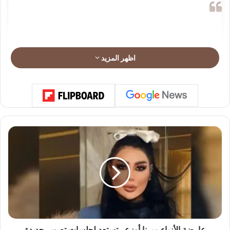
اظهر المزيد
ع
ا
ر
ض
ة
ا
View this post on Instagram
ل
أ
ز
ي
عارضة الأزياء ميرنا أوزعر تستعد لجلسات تصوير جديدة