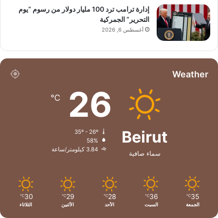
إدارة ترامب ترد 100 مليار دولار من رسوم “يوم
التحرير” الجمركية
أغسطس 6, 2026
Weather
26
℃
Beirut
35º - 26º
58%
3.84 كيلومتر/ساعة
سماء صافية
30
29
28
36
35
℃
℃
℃
℃
℃
الجمعة
السبت
الأحد
الأثنين
الثلاثاء