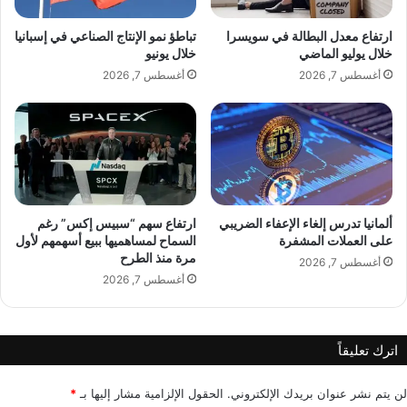
ي
ا
ل
ب
ارتفاع معدل البطالة في سويسرا
تباطؤ نمو الإنتاج الصناعي في إسبانيا
ة
ر
خلال يوليو الماضي
خلال يونيو
ج
؟
أغسطس 7, 2026
أغسطس 7, 2026
د
ي
A post shared by 𝘔𝘢𝘺𝘢 𝘒𝘢𝘸𝘢𝘴 مايا قواس 🇱🇧 (@maya_kawas)
د
ة
.
.
.
ألمانيا تدرس إلغاء الإعفاء الضريبي
ارتفاع سهم “سبيس إكس” رغم
على العملات المشفرة
السماح لمساهميها ببيع أسهمهم لأول
مرة منذ الطرح
أغسطس 7, 2026
أغسطس 7, 2026
اترك تعليقاً
لن يتم نشر عنوان بريدك الإلكتروني.
الحقول الإلزامية مشار إليها بـ
*