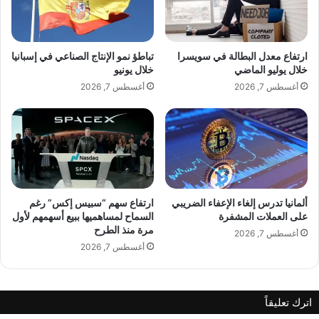
س
ف
ل
ا
س
ل
ل
د
ارتفاع معدل البطالة في سويسرا
تباطؤ نمو الإنتاج الصناعي في إسبانيا
ج
ك
خلال يوليو الماضي
خلال يونيو
A post shared by Dr Tarick Smiley, MD د سمايلي (@drsmiley)
د
ت
أغسطس 7, 2026
أغسطس 7, 2026
ي
و
د
ر
ق
س
ر
م
ي
ا
ب
ي
اً
ل
ي
ألمانيا تدرس إلغاء الإعفاء الضريبي
ارتفاع سهم “سبيس إكس” رغم
على العملات المشفرة
السماح لمساهميها ببيع أسهمهم لأول
ع
مرة منذ الطرح
ل
أغسطس 7, 2026
ى
أغسطس 7, 2026
ر
و
ت
اترك تعليقاً
ا