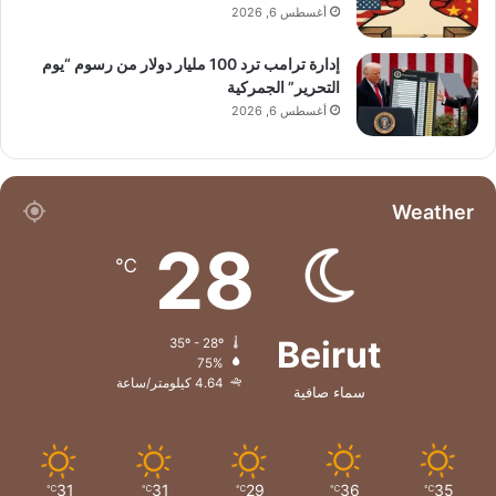
أغسطس 6, 2026
إدارة ترامب ترد 100 مليار دولار من رسوم “يوم
التحرير” الجمركية
أغسطس 6, 2026
Weather
28
℃
Beirut
35º - 28º
75%
4.64 كيلومتر/ساعة
سماء صافية
31
31
29
36
35
℃
℃
℃
℃
℃