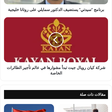
ي
د
برنامج "سيدتي" يستضيف الدكتور سمايلي على روتانا خليجية
ت
ي
ش
"
ر
ي
ك
س
ة
ت
ك
ض
ي
ي
ا
ف
ن
ا
ر
ل
و
شركة كيان رويال جيت تبدأ مشوارها في عالم تأجير الطائرات
د
ي
الخاصة
ك
ا
ت
ل
و
ج
ر
ي
مقالات ذات صلة
س
ت
م
ت
ا
ب