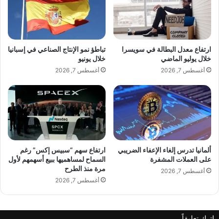
ي
د
ل
أ
ي
م
ع
ش
ل
و
ارتفاع معدل البطالة في سويسرا
تباطؤ نمو الإنتاج الصناعي في إسبانيا
ى
ا
خلال يوليو الماضي
خلال يونيو
ر
ر
أغسطس 7, 2026
أغسطس 7, 2026
و
ه
ت
ا
ا
ف
ن
ي
ا
ع
خ
ا
ل
ل
ي
م
ألمانيا تدرس إلغاء الإعفاء الضريبي
ارتفاع سهم “سبيس إكس” رغم
ج
ت
على العملات المشفرة
السماح لمساهميها ببيع أسهمهم لأول
مرة منذ الطرح
ي
أ
أغسطس 7, 2026
ة
ج
أغسطس 7, 2026
ي
ر
ا
اترك تعليقاً