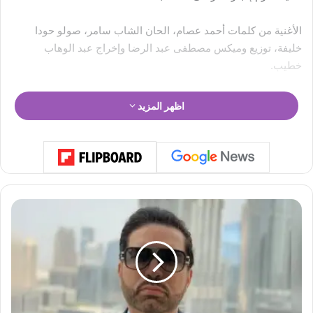
الأغنية من كلمات أحمد عصام، الحان الشاب سامر، صولو حودا
خليفة، توزيع وميكس مصطفى عبد الرضا وإخراج عبد الوهاب
خطيب.
اظهر المزيد
ب
ر
ن
ا
م
ج
"
س