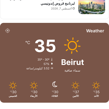
لبرنامج قروض إندونيسي
أغسطس 7, 2026
Weather
35
℃
Beirut
35º - 30º
57%
3.52 كيلومتر/ساعة
سماء صافية
30
30
30
37
35
℃
℃
℃
℃
℃
الأحد
الأثنين
الثلاثاء
الأربعاء
الخميس