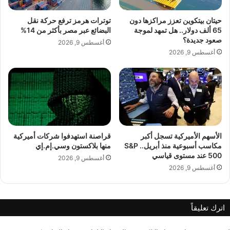
ب
ق
حيتان بيتكوين تعزز مراكزها دون
توترات هرمز ترفع حركة نقل
م
65 ألف دولار.. هل تمهد لموجة
البضائع عبر مصر بأكثر من 14%
A post shared by كارول عطية (@carol.atieh)
ي
صعود جديدة؟
أغسطس 9, 2026
ص
أغسطس 9, 2026
ا
ل
م
ن
ت
خ
ب
الأسهم الأميركية تسجل أكبر
قراصنة استهدفوا شركات أميركية
ا
مكاسب أسبوعية منذ أبريل.. S&P
منها بلاكستون وسي.إم.إي
ل
500 عند مستوى قياسي
ب
أغسطس 9, 2026
أغسطس 9, 2026
ر
ا
ز
ي
lebanonpress.xyz — كارول عطية تخطف الأنظار بقميص
اترك تعليقاً
ل
المنتخب البرازيلي
ي