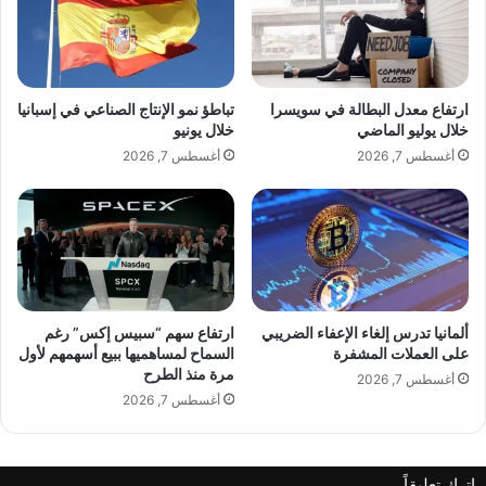
ا
ك
ل
ت
ك
و
ف
ر
ا
س
ارتفاع معدل البطالة في سويسرا
تباطؤ نمو الإنتاج الصناعي في إسبانيا
ح
م
خلال يوليو الماضي
خلال يونيو
ع
ا
أغسطس 7, 2026
أغسطس 7, 2026
لّ
ي
ا
ل
م
ي
ي
ف
و
ي
قّ
ل
ع
ي
ك
ل
ألمانيا تدرس إلغاء الإعفاء الضريبي
ارتفاع سهم “سبيس إكس” رغم
ت
على العملات المشفرة
السماح لمساهميها ببيع أسهمهم لأول
ة
مرة منذ الطرح
ا
ت
أغسطس 7, 2026
ب
أ
أغسطس 7, 2026
ه
ه
"
ل
ر
ا
اترك تعليقاً