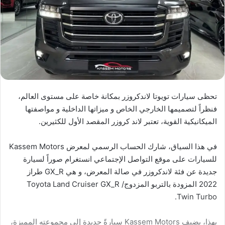
تحظى سيارات تويوتا لاندكروزر بمكانة خاصة على مستوى العالم،
فنظراً لتصميمها الخارجي الخاص و ميزاتها الداخلية و مواصفتها
الميكانيكية القوية، تعتبر لاند كروزر المقصد الأول للكثيرين.
في هذا السياق، شارك الحساب الرسمي لمعرض Kassem Motors
للسيارات على موقع التواصل الإجتماعي انستغرام صوراً لسيارة
جديدة عن فئة لاندكروزر في صالة المعرض، و هي GX_R طراز
2022 المزودة بالتربو المزدوج/ Toyota Land Cruiser GX_R
Twin Turbo.
بهذا، يضيف Kassem Motors سيارةً جديدة إلى مجموعته المميزة،