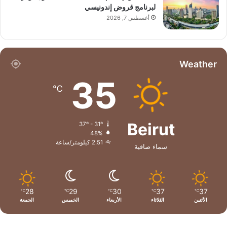
لبرنامج قروض إندونيسي
أغسطس 7, 2026
Weather
35
℃
Beirut
37º - 31º
48%
2.51 كيلومتر/ساعة
سماء صافية
28
29
30
37
37
℃
℃
℃
℃
℃
الأثنين
الثلاثاء
الأربعاء
الخميس
الجمعة