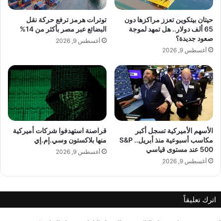
د
د
ي
ي
حيتان بيتكوين تعزز مراكزها دون
توترات هرمز ترفع حركة نقل
د
د
65 ألف دولار.. هل تمهد لموجة
البضائع عبر مصر بأكثر من 14%
ة
صعود جديدة؟
أغسطس 9, 2026
ف
أغسطس 9, 2026
ي
ع
ا
ل
م
ا
ل
lebanonpress.xyz — شركة كيان رويال جيت توفر رحلات
الأسهم الأميركية تسجل أكبر
قراصنة استهدفوا شركات أميركية
ت
عيد الميلاد و رأس السنة
مكاسب أسبوعية منذ أبريل.. S&P
منها بلاكستون وسي.إم.إي
م
500 عند مستوى قياسي
ي
أغسطس 9, 2026
أغسطس 9, 2026
ز
اترك تعليقاً