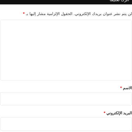
د
م
ي
لن يتم نشر عنوان بريدك الإلكتروني.
الحقول الإلزامية مشار إليها بـ
*
ل
ا
ا
د
ل
ز
ت
و
ج
ع
ت
ل
ه
ي
ق
*
الاسم
*
البريد الإلكتروني
*