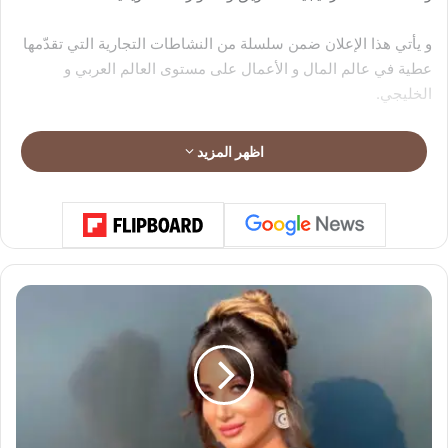
و يأتي هذا الإعلان ضمن سلسلة من النشاطات التجارية التي تقدّمها
عطية في عالم المال و الأعمال على مستوى العالم العربي و
الخليجي.
اظهر المزيد
م
ن
ه
ي
ع
ا
ر
ض