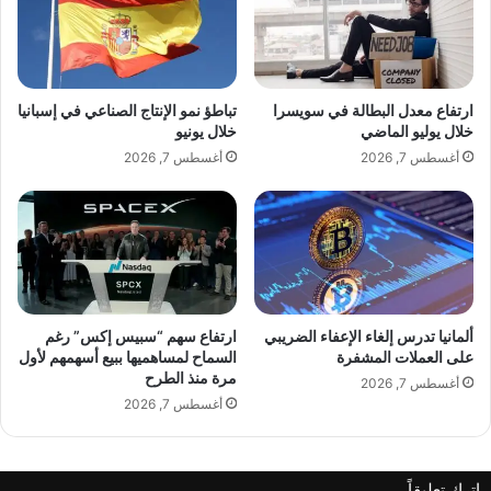
ا
ق
أ
غ
ن
ارتفاع معدل البطالة في سويسرا
تباطؤ نمو الإنتاج الصناعي في إسبانيا
ي
خلال يوليو الماضي
خلال يونيو
ة
أغسطس 7, 2026
أغسطس 7, 2026
ج
د
ي
د
ة
ب
م
ن
ألمانيا تدرس إلغاء الإعفاء الضريبي
ارتفاع سهم “سبيس إكس” رغم
ا
على العملات المشفرة
السماح لمساهميها ببيع أسهمهم لأول
مرة منذ الطرح
س
أغسطس 7, 2026
ب
أغسطس 7, 2026
ة
ع
ي
اترك تعليقاً