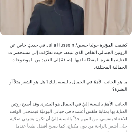
كشفت المؤثرة جوليا حسين/ Julia Hussein في حديثٍ خاص عن
الروتين الجمالي الخاص الذي تتبعه، حيث تطرّقت إلى مستحضرات
العناية بالبشرة المفضّلة لديها، إضافةً إلى العديد من الموضوعات
الجمالية المختلفة.
ما هو الجانب الأهمّ في الجمال بالنسبة إليك؟ هل هو الشعر مثلاً أو
البشرة؟
الجانب الأهمّ بالنسبة إليّ في الجمال هو البشرة. وقد أصبح روتين
العناية بها بمثابة طقس أعتمده في حياتي اليوميّة فيمنحني الوقت
للاعتناء بنفسي. من المهم جدّاً بالنسبة إليّ أن تكون بشرتي صحّية
حتّى أشعر بالراحة من دون مكياج، كما يصبح أفضل طبعاً عندما