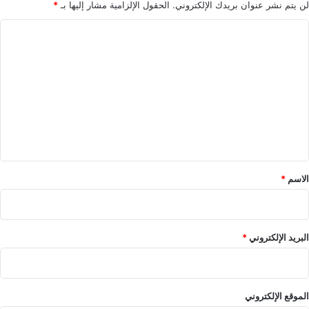
لن يتم نشر عنوان بريدك الإلكتروني.
الحقول الإلزامية مشار إليها بـ
*
ا
View this post on Instagram
ل
ت
ع
ل
ي
ق
*
الاسم
*
A post shared by Julia Hussein (@juliahussein___)
البريد الإلكتروني
*
الموقع الإلكتروني