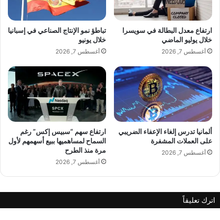
ب
ح
أ
أحرص على تناول الطعام الصحيّ خلال أيّام الأسبوع وأمارس
ص
غ
ا
التمارين الرياضيّة من 4 إلى 5 مرّات. وأفضّل صفوف اللياقة البدنيّة
ارتفاع معدل البطالة في سويسرا
تباطؤ نمو الإنتاج الصناعي في إسبانيا
ن
ل
خلال يوليو الماضي
خلال يونيو
الجماعيّة لأنّها تحفّزني لممارسة الرياضة كما في Barry’s وMotion
ي
و
أغسطس 7, 2026
أغسطس 7, 2026
Cycling.
ت
ن
ه
ه
"
ا
أ
ل
و
ج
ل
د
و
ي
آ
د
ألمانيا تدرس إلغاء الإعفاء الضريبي
ارتفاع سهم “سبيس إكس” رغم
خ
على العملات المشفرة
السماح لمساهميها ببيع أسهمهم لأول
مرة منذ الطرح
ر
أغسطس 7, 2026
غ
أغسطس 7, 2026
ر
ا
م
اترك تعليقاً
"