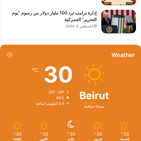
إدارة ترامب ترد 100 مليار دولار من رسوم “يوم
التحرير” الجمركية
أغسطس 6, 2026
Weather
30
℃
Beirut
33º - 29º
64%
6.4 كيلومتر/ساعة
سماء صافية
30
29
30
36
33
℃
℃
℃
℃
℃
الجمعة
السبت
الأحد
الأثنين
الثلاثاء