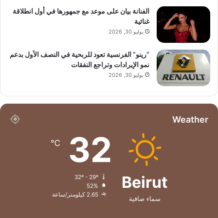
الفنانة بيان على موعد مع جمهورها في أول انطلاقة
غنائية
يوليو 30, 2026
“رينو” الفرنسية تعود للربحية في النصف الأول بدعم
نمو الإيرادات وتراجع النفقات
يوليو 30, 2026
Weather
32
℃
Beirut
32º - 29º
52%
2.65 كيلومتر/ساعة
سماء صافية