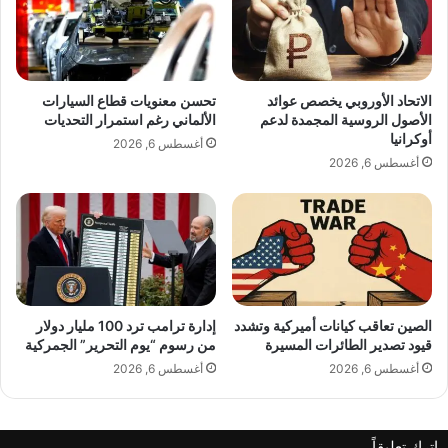
؟
س
ع
د
.
.
الاتحاد الأوروبي يخصص عوائد
تحسن معنويات قطاع السيارات
.
الأصول الروسية المجمدة لدعم
الألماني رغم استمرار التحديات
ل
أوكرانيا
أغسطس 6, 2026
ل
أغسطس 6, 2026
س
ف
ر
م
ك
ا
ن
ةٌ
الصين تعاقب كيانات أميركية وتشدد
إدارة ترامب ترد 100 مليار دولار
قيود تصدير الطائرات المسيرة
من رسوم “يوم التحرير” الجمركية
خ
ا
أغسطس 6, 2026
أغسطس 6, 2026
ص
ة
ف
اترك تعليقاً