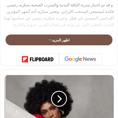
و قد تم اختيار مدربة الياقة البدنية والمدرب الصحية ستاريه رئيسي
قائدة لمشجعي المنتخب الإيراني. وتعتبر ستاريه أحد أشهر المؤثرين
الإيرانيين المقيمين في قطر. وعبرت ستاريه رئيسي عن حماسها لهذا
الحدث العظيم الأول من نوعه في العالم العربي عموما والتاريخ
العربي خصوصا.
اظهر المزيد
وعبرت ستاريه مؤخرا عن مدى سعادتها بنجاح الفعاليات والتجمعات
التي لفتت انتباه العديد من المحطات التلفزيونية منها ريان تلفزيون
قطر و بين اسبورت.
م
ن
ه
ي
ا
ل
م
م