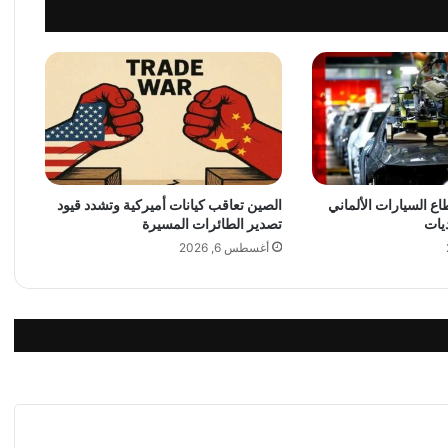
ر
ح
ل
ا
ت
خ
ا
ص
ة
 السيارات الألماني
الصين تعاقب كيانات أميركية وتشدد قيود
إ
يات
تصدير الطائرات المسيرة
ل
ى
أغسطس 6, 2026
ا
ل
ق
ا
ر
ة
ا
ل
أ