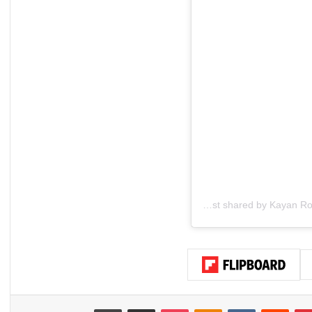
A post shared by Kayan Royal International General Trading LLC (@kayanroyaljet)
بينتيريست
‏Reddit
‏VKontakte
Odnoklassniki
‫Pocket
مشاركة عبر البريد
طباعة