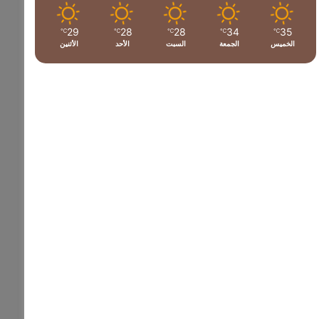
29
28
28
34
35
℃
℃
℃
℃
℃
الخميس
الجمعة
السبت
الأحد
الأثنين