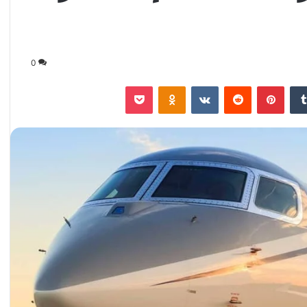
0
‏Tumblr
بينتيريست
‏Reddit
‏VKontakte
Odnoklassniki
‫Pocket