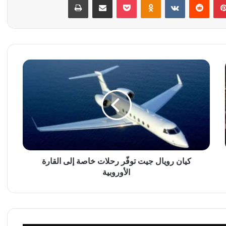
ك
ي
ا
ن
ر
و
ي
ا
ل
ج
كيان رويال جيت توفّر رحلات خاصة إلى القارة
ي
الأوروبية
ت
ت
و
فّ
ر