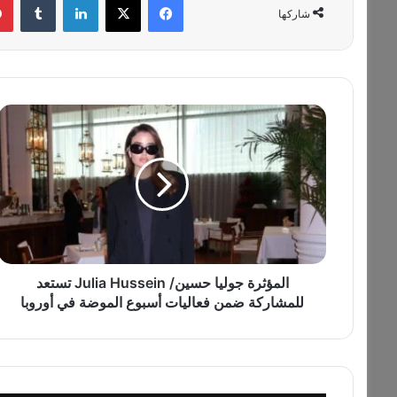
شاركها
ا
ل
م
ؤ
ث
ر
ة
ج
و
ل
المؤثرة جوليا حسين/ Julia Hussein تستعد
ي
للمشاركة ضمن فعاليات أسبوع الموضة في أوروبا
ا
ح
س
ي
ن