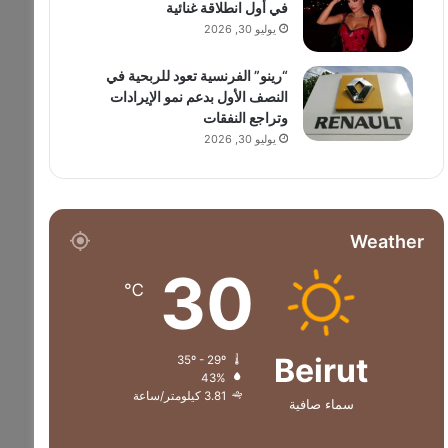
في أول انطلاقة غنائية
يوليو 30, 2026
“رينو” الفرنسية تعود للربحية في
النصف الأول بدعم نمو الإيرادات
وتراجع النفقات
يوليو 30, 2026
Weather
30
℃
Beirut
35º - 29º
43%
3.81 كيلومتر/ساعة
سماء صافية