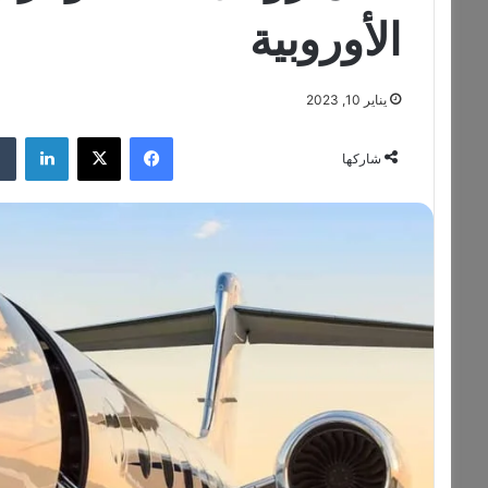
الأوروبية
يناير 10, 2023
فيسبوك
‫X
لينكدإن
شاركها