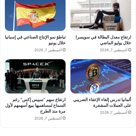
م
0
ا
2
ل
3
أ
.
س
.
و
.
ارتفاع معدل البطالة في سويسرا
تباطؤ نمو الإنتاج الصناعي في إسبانيا
ا
س
خلال يوليو الماضي
خلال يونيو
ق
ي
أغسطس 7, 2026
أغسطس 7, 2026
ا
ا
ل
ر
م
ة
ا
ج
ل
د
ي
ي
ة
د
ا
ة
ألمانيا تدرس إلغاء الإعفاء الضريبي
ارتفاع سهم “سبيس إكس” رغم
ل
ف
على العملات المشفرة
السماح لمساهميها ببيع أسهمهم لأول
ع
مرة منذ الطرح
ي
أغسطس 7, 2026
ا
ت
أغسطس 7, 2026
ل
ش
م
ك