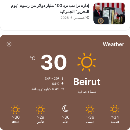
إدارة ترامب ترد 100 مليار دولار من رسوم “يوم
التحرير” الجمركية
أغسطس 6, 2026
Weather
30
℃
Beirut
34º - 29º
64%
6.45 كيلومتر/ساعة
سماء صافية
30
29
30
36
34
℃
℃
℃
℃
℃
الجمعة
السبت
الأحد
الأثنين
الثلاثاء