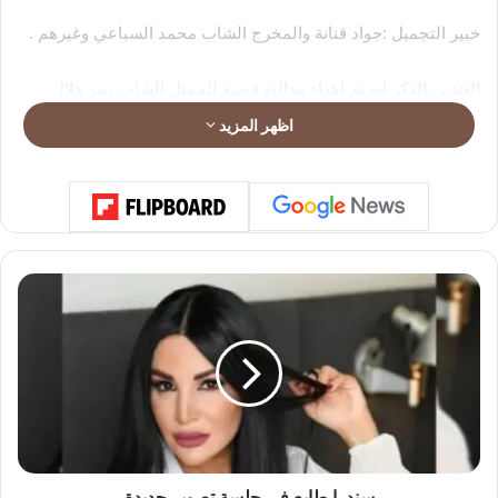
خبير التجميل :جواد قنانة والمخرج الشاب محمد السباعي وغيرهم .
الجدير بالذكر انه تم اهداء مدالية فضية للممثل الشاب زبير هلال
احتفاء بكل ما يقدمه من اعمال هادفة سواء على المجال الفني
اظهر المزيد
والسياحي .
وكدلك تكريم الفنانة الجميلة اسماء الخمليشي ،الحفل كان من تقديم
المسوول عن الاتحاد بالمغرب السيد ابو سيفان والذي صادف كدلك
عيد ميلاده .
س
ن
د
ر
ا
ط
ا
ي
ع
ف
سندرا طايع في جلسة تصوير جديدة