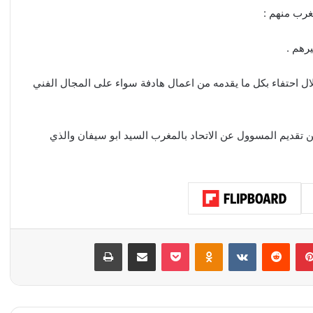
رب منهم :
رهم .
هلال احتفاء بكل ما يقدمه من اعمال هادفة سواء على المجال الفني
ن تقديم المسوول عن الاتحاد بالمغرب السيد ابو سيفان والذي
بينتيريست
‏Reddit
‏VKontakte
Odnoklassniki
‫Pocket
مشاركة عبر البريد
طباعة