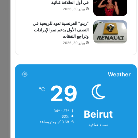
في أول انطلاقة غنائية
يوليو 30, 2026
“رينو” الفرنسية تعود للربحية في
النصف الأول بدعم نمو الإيرادات
وتراجع النفقات
يوليو 30, 2026
Weather
29
℃
Beirut
34º - 27º
60%
3.68 كيلومتر/ساعة
سماء صافية