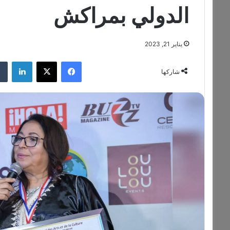
الدولي بمراكش
يناير 21, 2023
فيسبوك
‫X
لينكدإن
شاركها