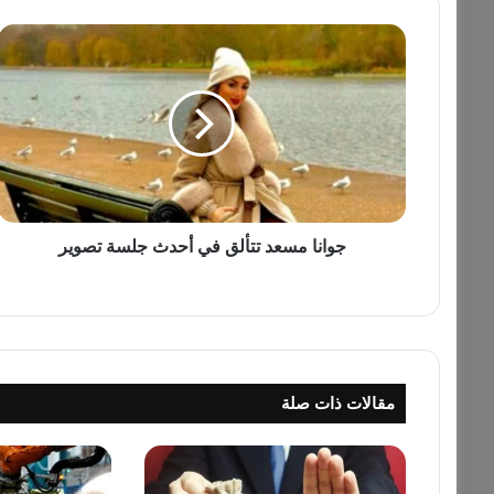
ج
و
ا
ن
ا
م
س
ع
د
ت
جوانا مسعد تتألق في أحدث جلسة تصوير
ت
أ
ل
ق
ف
ي
مقالات ذات صلة
أ
ح
د
ث