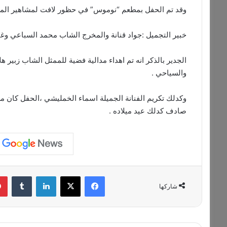
وقد تم الحفل بمطعم “نوموس” في حظور لافت لمشاهير المغ
خبير التجميل :جواد قنانة والمخرج الشاب محمد السباعي وغي
الجدير بالذكر انه تم اهداء مدالية فضية للممثل الشاب زبير 
والسياحي .
وكدلك تكريم الفنانة الجميلة اسماء الخمليشي ،الحفل كان م
صادف كدلك عيد ميلاده .
فيسبوك
‫X
لينكدإن
‏Tumblr
شاركها