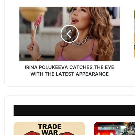
I
R
I
N
A
P
O
L
U
IRINA POLUKEEVA CATCHES THE EYE
K
E
WITH THE LATEST APPEARANCE
E
V
A
C
A
T
C
H
E