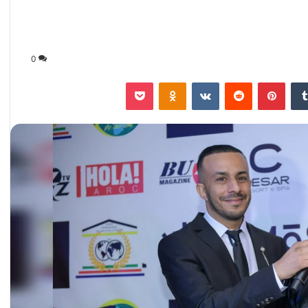
0
‏Tumblr
بينتيريست
‏Reddit
‏VKontakte
Odnoklassniki
‫Pocket