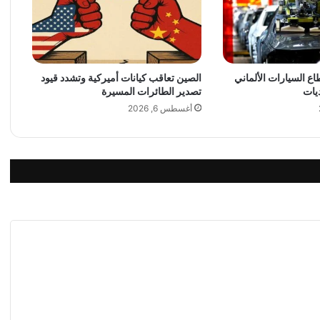
S
T
H
E
E
 السيارات الألماني
الصين تعاقب كيانات أميركية وتشدد قيود
Y
يات
تصدير الطائرات المسيرة
E
W
أغسطس 6, 2026
I
T
H
T
H
E
L
A
T
E
S
T
A
P