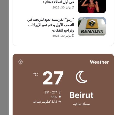
في أول انطلاقة غنائية
يوليو 30, 2026
“رينو” الفرنسية تعود للربحية في
النصف الأول بدعم نمو الإيرادات
وتراجع النفقات
يوليو 30, 2026
Weather
27
℃
Beirut
35º - 27º
55%
2.13 كيلومتر/ساعة
سماء صافية