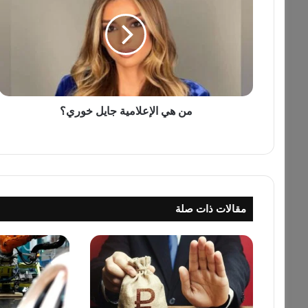
ه
ي
ا
ل
إ
ع
ل
ا
من هي الإعلامية جايل خوري؟
م
ي
ة
ج
ا
ي
مقالات ذات صلة
ل
خ
و
ر
ي
؟