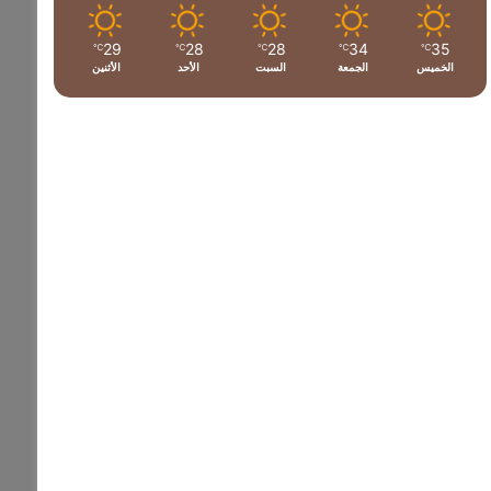
29
28
28
34
35
℃
℃
℃
℃
℃
الخميس
الجمعة
السبت
الأحد
الأثنين