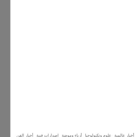
أخبار عالمية
علوم وتكنولوجيا
أزياء وموضة
إصدارات فنية
أخبار الفن