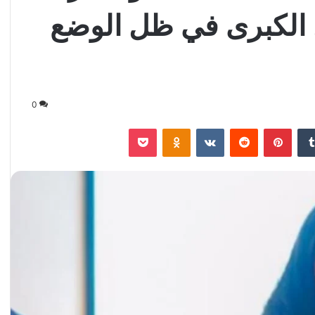
 الكبرى في ظل الوضع
0
‏Tumblr
بينتيريست
‏Reddit
‏VKontakte
Odnoklassniki
‫Pocket