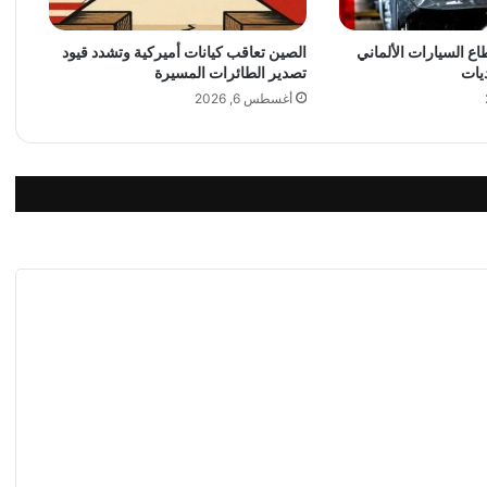
ط
ا
 السيارات الألماني
الصين تعاقب كيانات أميركية وتشدد قيود
و
يات
تصدير الطائرات المسيرة
ل
ة
أغسطس 6, 2026
ا
ل
م
ل
ي
و
ن
د
و
ل
ا
ر
"