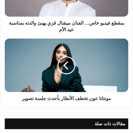
ي
د
ي
و
بمقطع فيديو خاص... الفنان ميشال قزي يهنئ والدته بمناسبة
خ
عيد الأم
ا
ص
م
.
و
.
ن
.
ت
ا
ا
ل
ن
ف
ا
ن
ع
ا
و
ن
ن
مونتانا عون تخطف الأنظار بأحدث جلسة تصوير
م
ت
ي
خ
ش
ط
ا
ف
مقالات ذات صلة
ل
ا