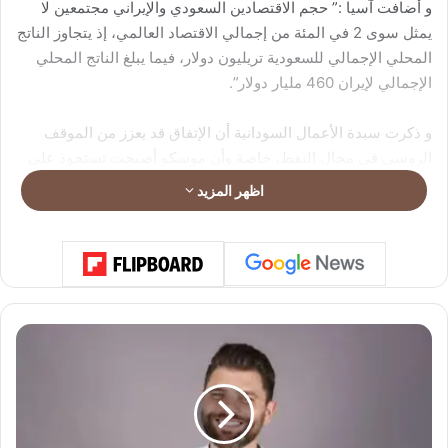
و أضافت آسيا :” حجم الاقتصادين السعودي والإيراني مجتمعين لا
يمثل سوى 2 في المئة من إجمالي الاقتصاد العالمي، إذ يتجاوز الناتج
المحلي الإجمالي للسعودية تريليون دولار، فيما يبلغ الناتج المحلي
الإجمالي لإيران 460 مليار دولار”.
و ذكرت سيدة الأعمال السودانية أن الإتفاق قد يعزز من الموقف
الروسي في مجال النفط، خاصة وأن موسكو أصبحت تستحوذ على
حصص الصادرات نحو الهند والصين.
اظهر المزيد
ب
م
ق
ط
ع
ف