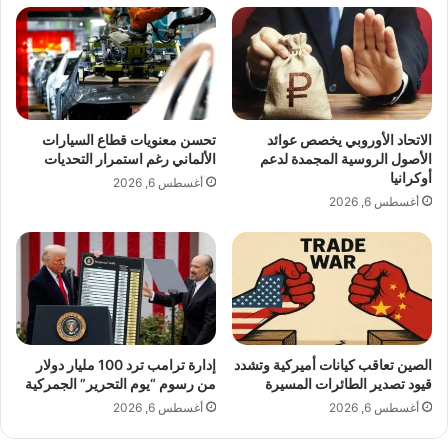
ق
ل
ز
أ
ي
ن
ي
ظ
ه
ا
ن
ر
ئ
ب
الاتحاد الأوروبي يخصص عوائد
تحسن معنويات قطاع السيارات
و
أ
الأصول الروسية المجمدة لدعم
الألماني رغم استمرار التحديات
ا
ح
أوكرانيا
أغسطس 6, 2026
ل
د
أغسطس 6, 2026
د
ث
ت
ج
ه
ل
ب
س
م
ة
ن
ت
ا
ص
س
الصين تعاقب كيانات أميركية وتشدد
إدارة ترامب ترد 100 مليار دولار
و
قيود تصدير الطائرات المسيرة
من رسوم “يوم التحرير” الجمركية
ب
ي
ة
ر
أغسطس 6, 2026
أغسطس 6, 2026
ع
ي