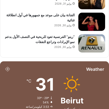
يوليو 31, 2026
الفنانة بيان على موعد مع جمهورها في أول انطلاقة
غنائية
يوليو 30, 2026
“رينو” الفرنسية تعود للربحية في النصف الأول بدعم
نمو الإيرادات وتراجع النفقات
يوليو 30, 2026
Weather
31
℃
Beirut
33º - 29º
54%
3.53 كيلومتر/ساعة
سماء صافية