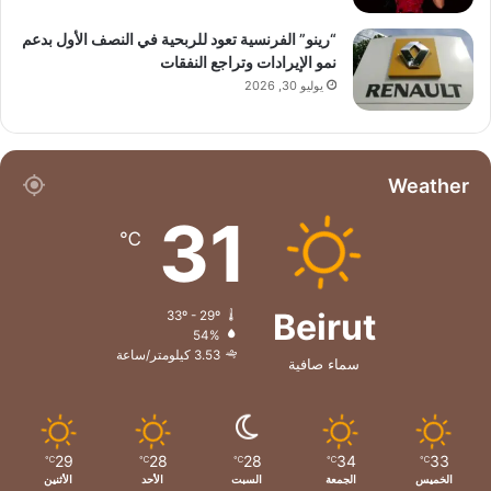
“رينو” الفرنسية تعود للربحية في النصف الأول بدعم
نمو الإيرادات وتراجع النفقات
يوليو 30, 2026
Weather
31
℃
Beirut
33º - 29º
54%
3.53 كيلومتر/ساعة
سماء صافية
29
28
28
34
33
℃
℃
℃
℃
℃
الخميس
الجمعة
السبت
الأحد
الأثنين