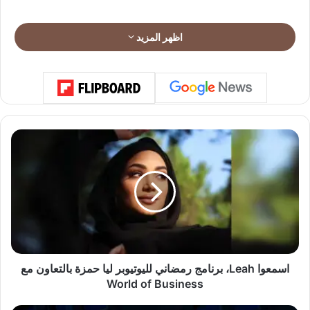
اظهر المزيد
ا
س
م
ع
و
ا
L
e
a
h
اسمعوا Leah، برنامج رمضاني لليوتيوبر ليا حمزة بالتعاون مع
،
World of Business
ب