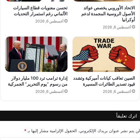
ا
ا
الاتحاد الأوروبي يخصص عوائد
تحسن معنويات قطاع السيارات
ح
ل
الأصول الروسية المجمدة لدعم
الألماني رغم استمرار التحديات
م
ل
أوكرانيا
أغسطس 6, 2026
ز
ب
أغسطس 6, 2026
ة
ن
ب
ا
ا
ن
ل
ي
ت
و
ع
ن
ا
أ
و
ن
الصين تعاقب كيانات أميركية وتشدد
إدارة ترامب ترد 100 مليار دولار
ن
قيود تصدير الطائرات المسيرة
من رسوم “يوم التحرير” الجمركية
ف
م
س
أغسطس 6, 2026
أغسطس 6, 2026
ع
ه
W
م
o
ك
اترك تعليقاً
r
ي
l
ي
d
س
لن يتم نشر عنوان بريدك الإلكتروني.
الحقول الإلزامية مشار إليها بـ
*
o
ا