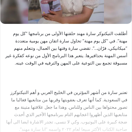
أطلقت التيكتوكر سارة مهند حلقتها الأولى من برنامجها “كل يوم
مهنة”. في “كل يوم مهنة” تحاول سارة اتقان مهن يومية متعددة
“ميكانيكي، فرّان…”. تقضي سارة وقتها بين العمال، وتتعلم منهم
أسس المهنة بحذافيرها. يتعبر هذا البرنامج الأول من نوعه كفكرة غير
مسبوقة تجمع بين التوعية على المهن والترفيه في الوقت عينه.
تعتبر سارة من أشهر المؤثرين في الخليج العربي و أهم التيكتوكرز
في السعودية. كما أنها تعرف بعفويتها وقربها من متابعيها فغالبا ما
تصور محتواها بين الناس وللناس. وهذا ما جعل علاقتها متينة مع
متابعيها الذين أظهروا اعجابهم التام ببرنامجها الأخير الذي أحدث
ضجة كبيرة على اليوتيوب. وكي لا ننسى، تجدر الاشارة ايضا الى أنها
صاحبة الكتاب الأكثر مبيعا لعام ٢٠٢٢ واسمه “انا سارة مهند”.