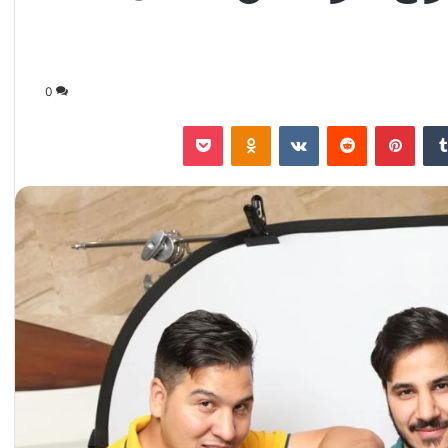
0
‏Tumblr
بينتيريست
‏Reddit
‏VKontakte
Odnoklassniki
‫Pocket