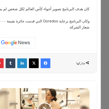
كان هدف البرنامج تصوير أجواء كأس العالم لكل شخص لم يس
شعار الشركة.
فيسبوك
‫X
لينكدإن
‏Tumblr
شاركها
E
l
i
s