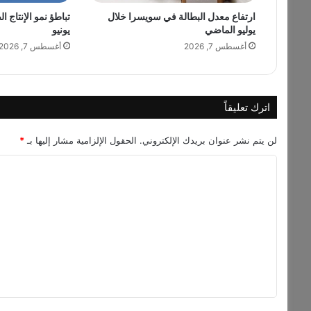
n
-
ارتفاع معدل البطالة في سويسرا خلال
تباطؤ نمو الإنتاج ا
يوليو الماضي
يونيو
V
e
أغسطس 7, 2026
أغسطس 7, 2026
r
b
a
l
اترك تعليقاً
C
o
لن يتم نشر عنوان بريدك الإلكتروني.
الحقول الإلزامية مشار إليها بـ
*
m
m
ا
u
ل
n
i
ت
c
ع
a
ل
t
i
ي
o
ق
n
S
*