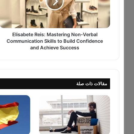
a
b
e
t
e
Elisabete Reis: Mastering Non-Verbal
R
e
Communication Skills to Build Confidence
i
and Achieve Success
s
:
M
a
s
مقالات ذات صلة
t
e
r
i
n
g
N
o