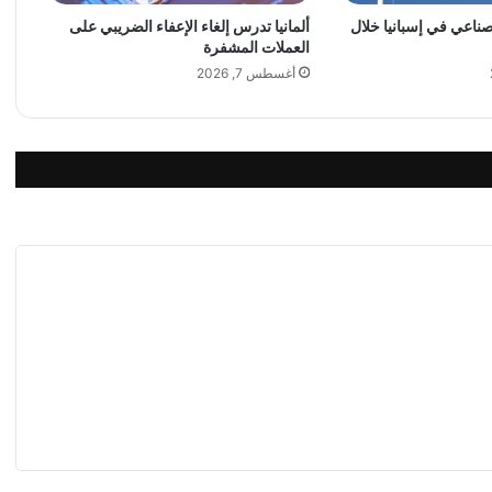
ا
ل
لصناعي في إسبانيا خلال
ألمانيا تدرس إلغاء الإعفاء الضريبي على
العملات المشفرة
م
و
أغسطس 7, 2026
ا
د
ا
ل
غ
ذ
ا
ئ
ي
ة
و
ا
ل
س
ك
ا
ك
ر