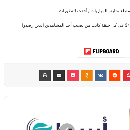
تطع متابعة المباريات وأحدث التطورات.
وكان البرنامج برعاية Ooredoo التي قدمت جائزة بقيمة ١٠٠٠$ في كل حلقة كانت من نصيب أحد المشاهدين الذين رصدوا
بينتيريست
‏Reddit
‏VKontakte
Odnoklassniki
‫Pocket
مشاركة عبر البريد
طباعة
ش
ر
ك
ة