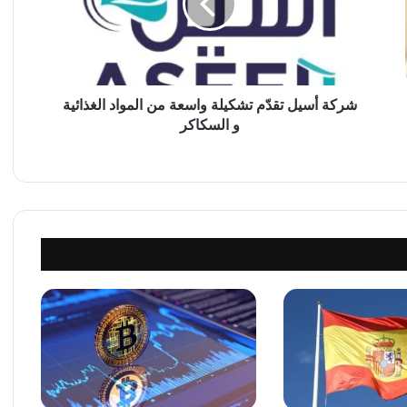
أ
س
ي
ل
ت
ق
شركة أسيل تقدّم تشكيلة واسعة من المواد الغذائية
دّ
و السكاكر
م
ت
ش
ك
ي
ل
ة
و
ا
س
ع
ة
م
ن