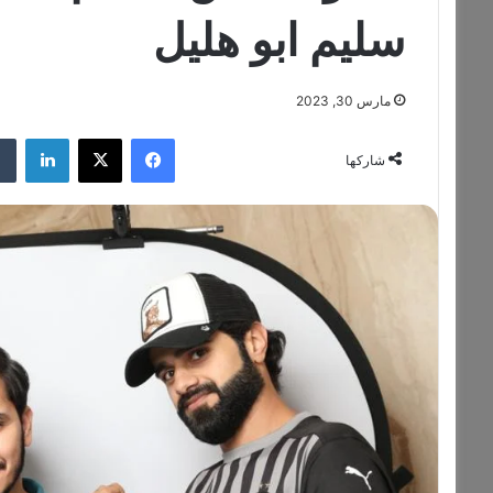
سليم ابو هليل
مارس 30, 2023
فيسبوك
‫X
لينكدإن
شاركها