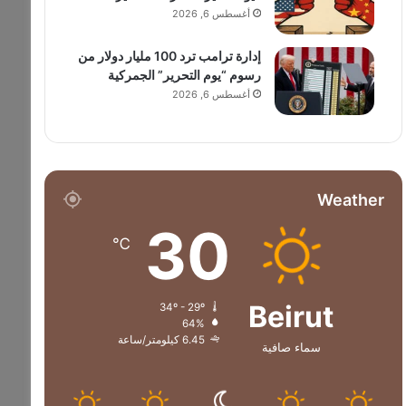
أغسطس 6, 2026
إدارة ترامب ترد 100 مليار دولار من
رسوم “يوم التحرير” الجمركية
أغسطس 6, 2026
Weather
30
℃
Beirut
34º - 29º
64%
6.45 كيلومتر/ساعة
سماء صافية