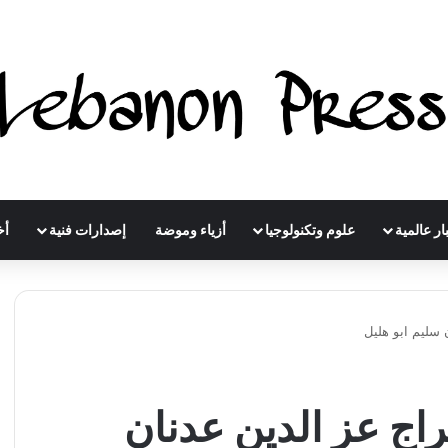
ار عالمية
علوم وتكنولوجيا
أزياء وموضة
إصدارات فنية
أخ
 سليم ابو هليل
راج عز الدين عدنان