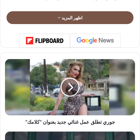
اظهر المزيد
ج
و
ر
ي
ت
ط
ل
ق
ع
م
جوري تطلق عمل غنائي جديد بعنوان "كلامك"
ل
غ
م