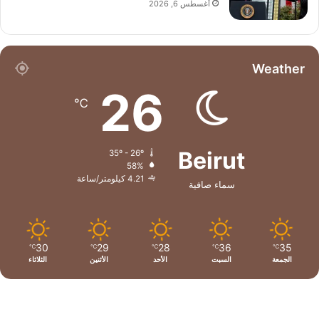
أغسطس 6, 2026
Weather
26
℃
Beirut
35º - 26º
58%
4.21 كيلومتر/ساعة
سماء صافية
30
29
28
36
35
℃
℃
℃
℃
℃
الجمعة
السبت
الأحد
الأثنين
الثلاثاء