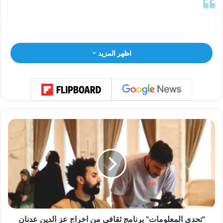
اظهر المزيد
"
ت
ح
د
ي
ا
View this post on Instagram
ل
م
ع
ل
"تحدي المعلومات" برنامج ثقافي من اخراج عز الدين عدنان