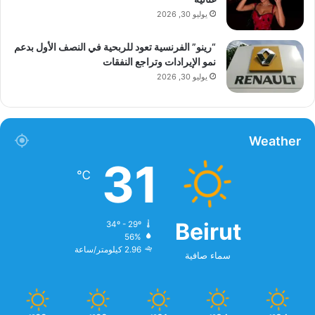
يوليو 30, 2026
“رينو” الفرنسية تعود للربحية في النصف الأول بدعم
نمو الإيرادات وتراجع النفقات
يوليو 30, 2026
Weather
31
℃
Beirut
34º - 29º
56%
2.96 كيلومتر/ساعة
سماء صافية