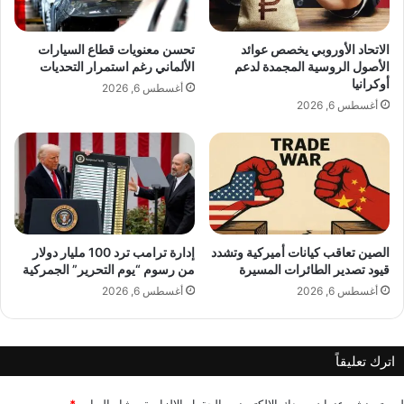
ا
ل
ج
ه
ع
ا
الاتحاد الأوروبي يخصص عوائد
تحسن معنويات قطاع السيارات
ز
م
الأصول الروسية المجمدة لدعم
الألماني رغم استمرار التحديات
ا
ن
أوكرانيا
أغسطس 6, 2026
ل
ح
أغسطس 6, 2026
د
ف
ي
ل
ن
F
ع
a
د
s
ن
t
ا
C
ن
الصين تعاقب كيانات أميركية وتشدد
إدارة ترامب ترد 100 مليار دولار
o
قيود تصدير الطائرات المسيرة
من رسوم “يوم التحرير” الجمركية
س
m
ل
p
أغسطس 6, 2026
أغسطس 6, 2026
ي
a
م
n
ا
y
اترك تعليقاً
ب
و
ه
لن يتم نشر عنوان بريدك الإلكتروني.
الحقول الإلزامية مشار إليها بـ
*