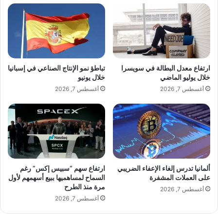
P
ص
o
ا
d
ر
c
ف
a
و
s
أ
t
ع
ارتفاع معدل البطالة في سويسرا
تباطؤ نمو الإنتاج الصناعي في إسبانيا
"
و
خلال يوليو الماضي
خلال يونيو
ا
أغسطس 7, 2026
أغسطس 7, 2026
ن
ه
ا
ض
غ
ط
ت
ف
ألمانيا تدرس إلغاء الإعفاء الضريبي
ارتفاع سهم “سبيس إكس” رغم
ا
على العملات المشفرة
السماح لمساهميها ببيع أسهمهم لأول
مرة منذ الطرح
ن
أغسطس 7, 2026
ت
أغسطس 7, 2026
ق
ل