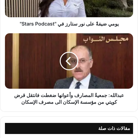
ف
ةً
ع
ل
يومي ضيفةً على نور ستارز في "Stars Podcast"
ى
ن
ع
و
ب
ر
د
س
ا
ت
ل
ا
ل
ر
ه
ز
:
ف
ج
ي
م
عبدالله: جمعيةُ المصارف وأعوانها ضغطت فانتقل قرض
"
ع
كويتي من مؤسسة الإسكان الى مصرف الإسكان
S
ي
t
ةُ
a
ا
r
ل
مقالات ذات صلة
s
م