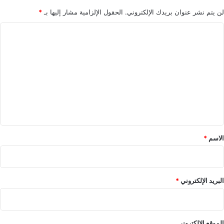
lebanonpress.xyz — الإعلامية مريان القزي تقدم حفل
لن يتم نشر عنوان بريدك الإلكتروني.
الحقول الإلزامية مشار إليها بـ
*
النجمين ملحم زين و جورج وسوف في الدوحة
ا
ل
ت
ع
ل
ي
ق
*
الاسم
*
البريد الإلكتروني
*
الموقع الإلكتروني