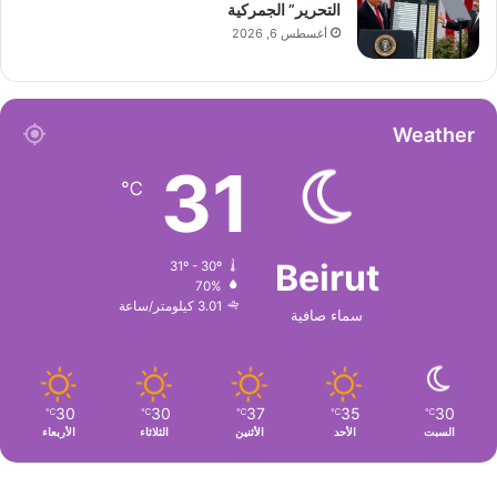
التحرير” الجمركية
أغسطس 6, 2026
Weather
31
℃
Beirut
31º - 30º
70%
3.01 كيلومتر/ساعة
سماء صافية
30
30
37
35
30
℃
℃
℃
℃
℃
السبت
الأحد
الأثنين
الثلاثاء
الأربعاء