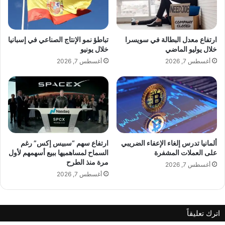
غ
ق
ا
ن
م
ا
ي
ب
ارتفاع معدل البطالة في سويسرا
تباطؤ نمو الإنتاج الصناعي في إسبانيا
م
خلال يوليو الماضي
خلال يونيو
ق
أغسطس 7, 2026
أغسطس 7, 2026
ا
A post shared by مريان القزي // ᗰᗩᖇIᗩᑎᗴ ᗩ乙乙I (@marianeazzihaddad)
و
م
ة
ا
ل
ع
د
ألمانيا تدرس إلغاء الإعفاء الضريبي
ارتفاع سهم “سبيس إكس” رغم
على العملات المشفرة
السماح لمساهميها ببيع أسهمهم لأول
و
مرة منذ الطرح
أغسطس 7, 2026
أغسطس 7, 2026
اترك تعليقاً