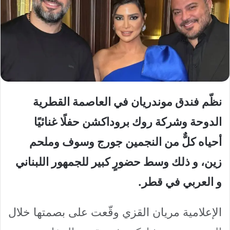
نظّم فندق موندريان في العاصمة القطرية
الدوحة وشركة روك بروداكشن حفلًا غنائيًا
أحياه كلٌّ من النجمين جورج وسوف وملحم
زين، و ذلك وسط حضورٍ كبير للجمهور اللبناني
و العربي في قطر.
الإعلامية مريان القزي وقّعت على بصمتها خلال